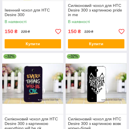
Силіконовий чохол для HTC
Іменний чохол для HTC
Desire 300 з картинкою pride
Desire 300
in me
В наявності
В наявності
150
150
₴
₴
220 ₴
220 ₴
Купити
Купити
–32%
–32%
Силіконовий чохол для HTC
Силіконовий чохол для HTC
Desire 300 з картинкою
Desire 300 з картинкою вовк
everything will be ok
чорно-білий