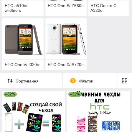
HTC a510e/
HTC One S/ Z560e
HTC Desire C
wildfire s
A320e
HTC One V/ t320e
HTC One X/ S720e
Сортування
0
Фільтри
–32%
–32%