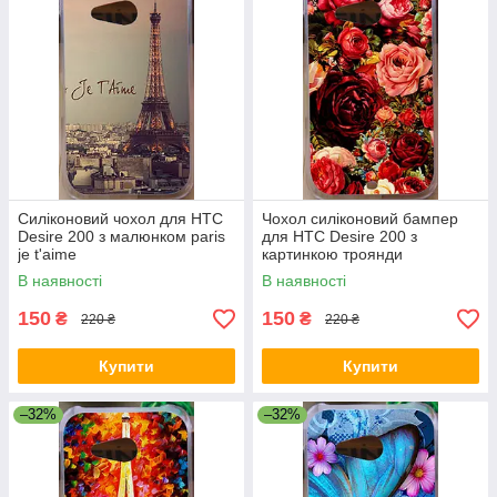
Силіконовий чохол для HTC
Чохол силіконовий бампер
Desire 200 з малюнком paris
для HTC Desire 200 з
je t'aime
картинкою троянди
В наявності
В наявності
150
150
₴
₴
220 ₴
220 ₴
Купити
Купити
–32%
–32%