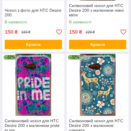
Силіконовий чохол для HTC
Чохол з фото для HTC Desire
Desire 200 з малюнком ніжні
200
квіти
В наявності
В наявності
150
150
₴
₴
220 ₴
220 ₴
Купити
Купити
–32%
–32%
Силіконовий чохол для HTC
Силіконовий чохол для HTC
Desire 200 з малюнком pride
Desire 200 з малюнком
in me
оленята