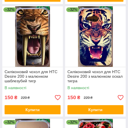
–32%
–32%
Силіконовий чохол для HTC
Силіконовий чохол для HTC
Desire 200 з малюнком
Desire 200 з малюнком оскал
шаблезубий тигр
тигра
В наявності
В наявності
150
150
₴
₴
220 ₴
220 ₴
Купити
Купити
–32%
–32%