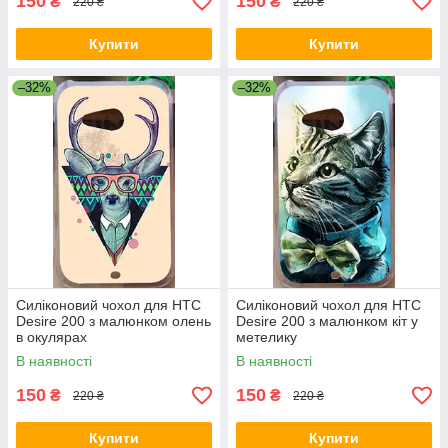
150
150
₴
₴
220 ₴
220 ₴
Купити
Купити
–32%
–32%
Силіконовий чохол для HTC
Силіконовий чохол для HTC
Desire 200 з малюнком олень
Desire 200 з малюнком кіт у
в окулярах
метелику
В наявності
В наявності
150
150
₴
₴
220 ₴
220 ₴
Купити
Купити