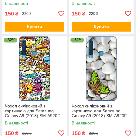
Відтінки зеленого
Зберігай спокій
В наявності
В наявності
150
150
₴
₴
220 ₴
220 ₴
Купити
Купити
–32%
–32%
Чохол силіконовий з
Чохол силіконовий з
картинкою для Samsung
картинкою для Samsung
Galaxy A9 (2018) SM-A920F
Galaxy A9 (2018) SM-A920F
Яскравий стиль
Метелик на камушках
В наявності
В наявності
150
150
₴
₴
220 ₴
220 ₴