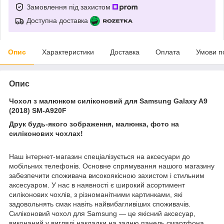
Замовлення під захистом
Доступна доставка
Опис
Характеристики
Доставка
Оплата
Умови п
Опис
Чохол з малюнком силіконовий для Samsung Galaxy A9
(2018) SM-A920F
Друк будь-якого зображення, малюнка, фото на
силіконових чохлах!
Наш інтернет-магазин спеціалізується на аксесуари до
мобільних телефонів. Основне спрямування нашого магазину
забезпечити споживача високоякісною захистом і стильним
аксесуаром. У нас в наявності є широкий асортимент
силіконових чохлів, з різноманітними картинками, які
задовольнять смак навіть найвибагливіших споживачів.
Силіконовий чохол для Samsung ― це якісний аксесуар,
виконаний у вигляді накладки на задню панель смартфона.