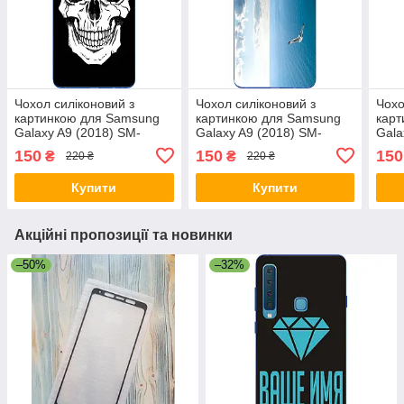
Чохол силіконовий з
Чохол силіконовий з
Чохо
картинкою для Samsung
картинкою для Samsung
карт
Galaxy A9 (2018) SM-
Galaxy A9 (2018) SM-
Gala
A920F Білий череп
A920F Небо
A920
150
150
150
₴
₴
220 ₴
220 ₴
Купити
Купити
Акційні пропозиції та новинки
–50%
–32%