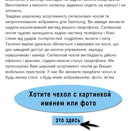
Виготовлені з якісного силікону, відмінно сидять на корпусі і не
злітають.
Завдяки широкому асортименту силіконових чохлів та
запропонованих зображень для Samsung, Ви завжди зможете
надати ексклюзивний вигляд вашого смартфона. Силіконові
чохли чудово захищають задню частину телефону і бічні
стінки від ударів, потертостей, подряпин, вологи і пилу.
Технічні вирізи ідеально збігаються з вирізами на чохлі, що
дає швидкий доступ до кнопок управління, зарядці,
навушникам і камері. Силіконові чохли виглядають дійсно
ефектно і красиво, підкреслюючи статус смартфона. Ми
пропонуємо Вам широкий асортимент чохлів до Ваших
мобільних пристроїв. У нас Ви зможете придбати чохол в
будь-якому стилі, з будь-яким зображенням, фото, ім'ям.