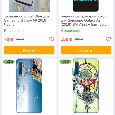
Захисне скло Full Glue для
Іменний силіконовий чохол
Samsung Galaxy A9 2018
для Samsung Galaxy A9
Чорне
(2018) SM-A920F бампер з
прізвищем
В наявності
В наявності
70
150
₴
₴
140 ₴
220 ₴
Купити
Купити
–32%
–32%