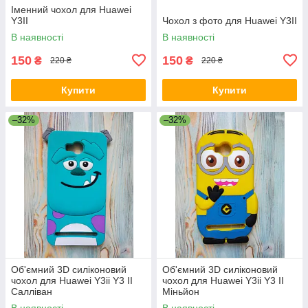
Іменний чохол для Huawei
Y3II
Чохол з фото для Huawei Y3II
В наявності
В наявності
150
150
₴
₴
220 ₴
220 ₴
Купити
Купити
–32%
–32%
Об'ємний 3D силіконовий
Об'ємний 3D силіконовий
чохол для Huawei Y3ii Y3 II
чохол для Huawei Y3ii Y3 II
Салліван
Міньйон
В наявності
В наявності