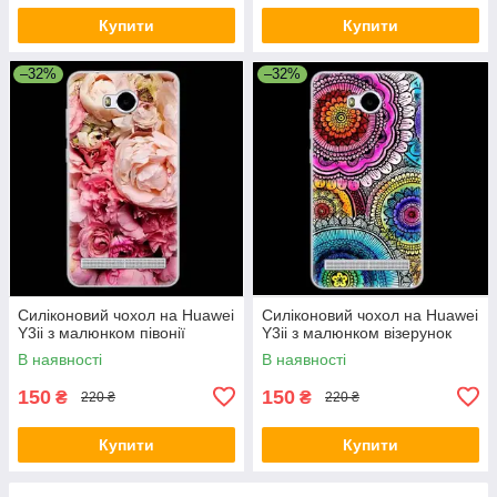
Купити
Купити
–32%
–32%
Силіконовий чохол на Huawei
Силіконовий чохол на Huawei
Y3ii з малюнком півонії
Y3ii з малюнком візерунок
В наявності
В наявності
150
150
₴
₴
220 ₴
220 ₴
Купити
Купити