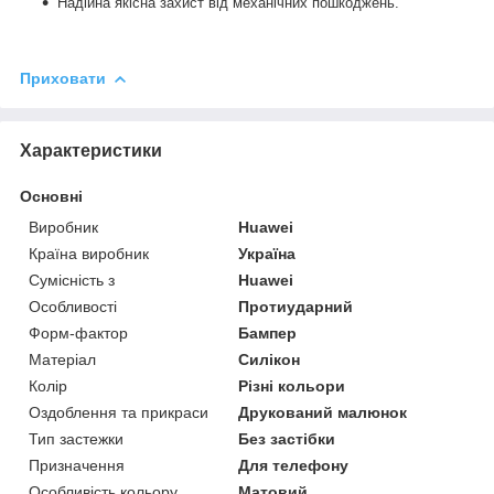
Надійна якісна захист від механічних пошкоджень.
Приховати
Характеристики
Основні
Виробник
Huawei
Країна виробник
Україна
Сумісність з
Huawei
Особливості
Протиударний
Форм-фактор
Бампер
Матеріал
Силікон
Колір
Різні кольори
Оздоблення та прикраси
Друкований малюнок
Тип застежки
Без застібки
Призначення
Для телефону
Особливість кольору
Матовий