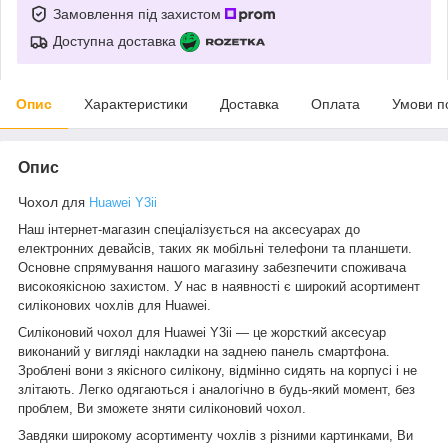
Замовлення під захистом
Доступна доставка
Опис
Характеристики
Доставка
Оплата
Умови п
Опис
Чохол
для
Huawei Y3ii
Наш інтернет-магазин спеціалізується на аксесуарах до
електронних девайсів, таких як мобільні телефони та планшети.
Основне спрямування нашого магазину забезпечити споживача
високоякісною захистом. У нас в наявності є широкий асортимент
силіконових чохлів для Huawei.
Силіконовий чохол для Huawei Y3ii ― це жорсткий аксесуар
виконаний у вигляді накладки на заднею панель смартфона.
Зроблені вони з якісного силікону, відмінно сидять на корпусі і не
злітають. Легко одягаються і аналогічно в будь-який момент, без
проблем, Ви зможете зняти силіконовий чохол.
Завдяки широкому асортименту чохлів з різними картинками, Ви