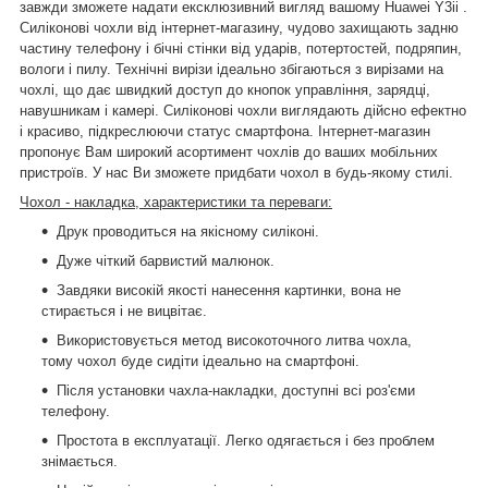
завжди зможете надати ексклюзивний вигляд вашому Huawei Y3ii .
Силіконові чохли від інтернет-магазину, чудово захищають задню
частину телефону і бічні стінки від ударів, потертостей, подряпин,
вологи і пилу. Технічні вирізи ідеально збігаються з вирізами на
чохлі, що дає швидкий доступ до кнопок управління, зарядці,
навушникам і камері. Силіконові чохли виглядають дійсно ефектно
і красиво, підкреслюючи статус смартфона. Інтернет-магазин
пропонує Вам широкий асортимент чохлів до ваших мобільних
пристроїв. У нас Ви зможете придбати чохол в будь-якому стилі.
Чохол - накладка, характеристики та переваги:
Друк проводиться на якісному силіконі.
Дуже чіткий барвистий малюнок.
Завдяки високій якості нанесення картинки, вона не
стирається і не вицвітає.
Використовується метод високоточного литва чохла,
тому чохол буде сидіти ідеально на смартфоні.
Після установки чахла-накладки, доступні всі роз'єми
телефону.
Простота в експлуатації. Легко одягається і без проблем
знімається.