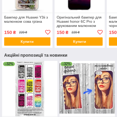
Бампер для Huawei Y3ii з
Оригінальний бампер для
Бамп
малюнком сова грізна
Huawei honor 6C Pro з
малю
друкованим малюнком
чорн
рожеве небо
150
150
150
₴
₴
220 ₴
220 ₴
Купити
Купити
Акційні пропозиції та новинки
–32%
–32%