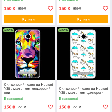
150
150
₴
₴
220 ₴
220 ₴
Купити
Купити
–32%
–32%
Силіконовий чохол на Huawei
Y3ii з малюнком кольоровий
Силіконовий чохол на Huawei
лев
Y3ii з малюнком єдинороги
В наявності
В наявності
150
150
₴
₴
220 ₴
220 ₴