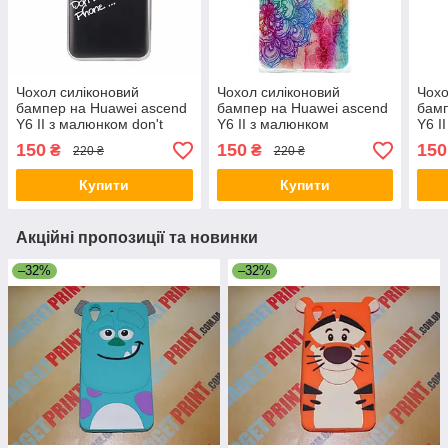
Чохол силіконовий
Чохол силіконовий
Чохо
бампер на Huawei ascend
бампер на Huawei ascend
бамп
Y6 II з малюнком don't
Y6 II з малюнком
Y6 I
touch my phone
кольоровий Візерунок
Мет
150
150
150
₴
₴
220 ₴
220 ₴
Купити
Купити
Акційні пропозиції та новинки
–32%
–32%