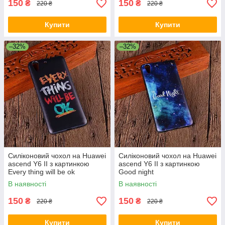
150
150
₴
₴
220 ₴
220 ₴
Купити
Купити
–32%
–32%
Силіконовий чохол на Huawei
Силіконовий чохол на Huawei
ascend Y6 II з картинкою
ascend Y6 II з картинкою
Every thing will be ok
Good night
В наявності
В наявності
150
150
₴
₴
220 ₴
220 ₴
Купити
Купити