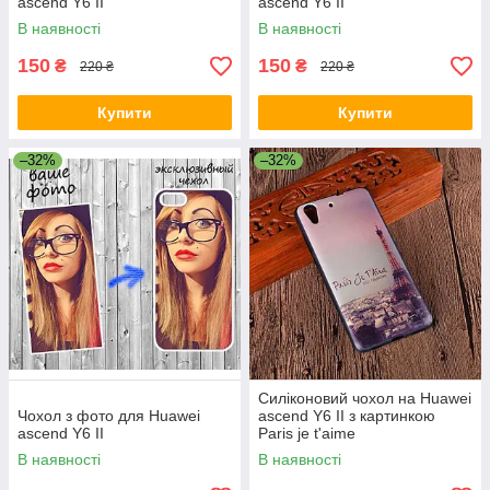
ascend Y6 II
ascend Y6 II
В наявності
В наявності
150
150
₴
₴
220 ₴
220 ₴
Купити
Купити
–32%
–32%
Силіконовий чохол на Huawei
Чохол з фото для Huawei
ascend Y6 II з картинкою
ascend Y6 II
Paris je t'aime
В наявності
В наявності