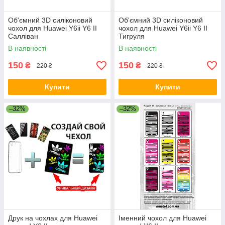
Об'ємний 3D силіконовий
Об'ємний 3D силіконовий
чохол для Huawei Y6ii Y6 II
чохол для Huawei Y6ii Y6 II
Салліван
Тигруля
В наявності
В наявності
150
150
₴
₴
220 ₴
220 ₴
Купити
Купити
–32%
–32%
Друк на чохлах для Huawei
Іменний чохол для Huawei