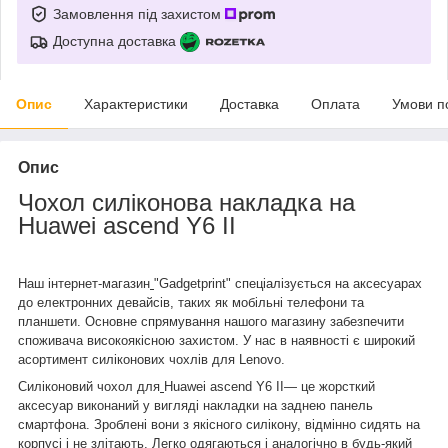
Замовлення під захистом
Доступна доставка
Опис
Характеристики
Доставка
Оплата
Умови п
Опис
Чохол силіконова накладка на
Huawei ascend Y6 II
Наш інтернет-магазин
"Gadgetprint" спеціалізується на аксесуарах
до електронних девайсів, таких як мобільні телефони та
планшети. Основне спрямування нашого магазину забезпечити
споживача високоякісною захистом. У нас в наявності є широкий
асортимент силіконових чохлів для Lenovo.
Силіконовий чохол для
Huawei ascend Y6 II― це жорсткий
аксесуар виконаний у вигляді накладки на заднею панель
смартфона. Зроблені вони з якісного силікону, відмінно сидять на
корпусі і не злітають. Легко одягаються і аналогічно в будь-який