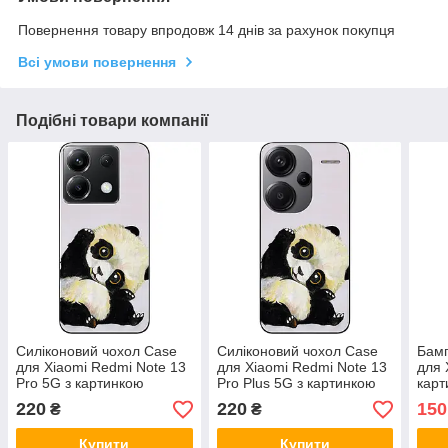
Повернення товару впродовж 14 днів за рахунок покупця
Всі умови повернення
Подібні товари компанії
Силіконовий чохол Case
Силіконовий чохол Case
Бамп
для Xiaomi Redmi Note 13
для Xiaomi Redmi Note 13
для 
Pro 5G з картинкою
Pro Plus 5G з картинкою
карт
Пандочка
Пандочка
220
220
150
₴
₴
Купити
Купити