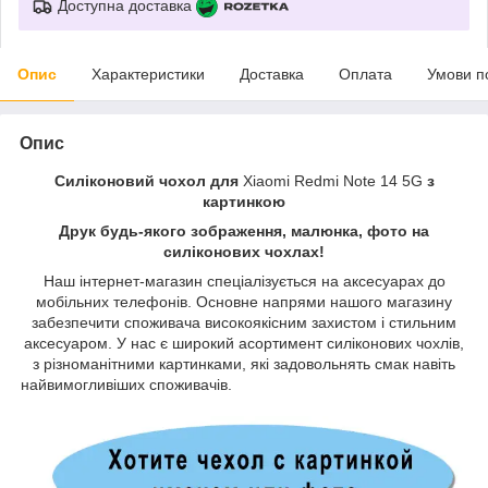
Доступна доставка
Опис
Характеристики
Доставка
Оплата
Умови п
Опис
Силіконовий чохол для
Xiaomi Redmi Note 14 5G
з
картинкою
Друк будь-якого зображення, малюнка, фото на
силіконових чохлах!
Наш інтернет-магазин спеціалізується на аксесуарах до
мобільних телефонів. Основне напрями нашого магазину
забезпечити споживача високоякісним захистом і стильним
аксесуаром. У нас є широкий асортимент силіконових чохлів,
з різноманітними картинками, які задовольнять смак навіть
найвимогливіших споживачів.