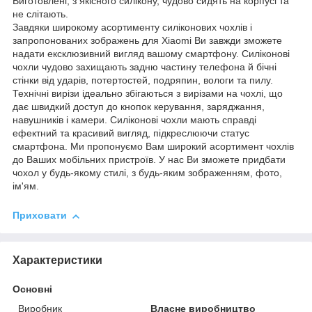
Виготовлені, з якісного силікону, чудово сидять на корпусі та
не слітають.
Завдяки широкому асортименту силіконових чохлів і
запропонованих зображень для Xiaomi Ви завжди зможете
надати ексклюзивний вигляд вашому смартфону. Силіконові
чохли чудово захищають задню частину телефона й бічні
стінки від ударів, потертостей, подряпин, вологи та пилу.
Технічні вирізи ідеально збігаються з вирізами на чохлі, що
дає швидкий доступ до кнопок керування, заряджання,
навушників і камери. Силіконові чохли мають справді
ефектний та красивий вигляд, підкреслюючи статус
смартфона. Ми пропонуємо Вам широкий асортимент чохлів
до Ваших мобільних пристроїв. У нас Ви зможете придбати
чохол у будь-якому стилі, з будь-яким зображенням, фото,
ім'ям.
Приховати
Характеристики
Основні
Виробник
Власне виробництво