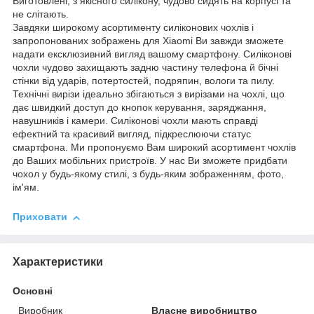
Виготовлені, з якісного силікону, чудово сидять на корпусі та
не слітають.
Завдяки широкому асортименту силіконових чохлів і
запропонованих зображень для Xiaomi Ви завжди зможете
надати ексклюзивний вигляд вашому смартфону. Силіконові
чохли чудово захищають задню частину телефона й бічні
стінки від ударів, потертостей, подряпин, вологи та пилу.
Технічні вирізи ідеально збігаються з вирізами на чохлі, що
дає швидкий доступ до кнопок керування, заряджання,
навушників і камери. Силіконові чохли мають справді
ефектний та красивий вигляд, підкреслюючи статус
смартфона. Ми пропонуємо Вам широкий асортимент чохлів
до Ваших мобільних пристроїв. У нас Ви зможете придбати
чохол у будь-якому стилі, з будь-яким зображенням, фото,
ім'ям.
Приховати
Характеристики
Основні
Виробник
Власне виробництво