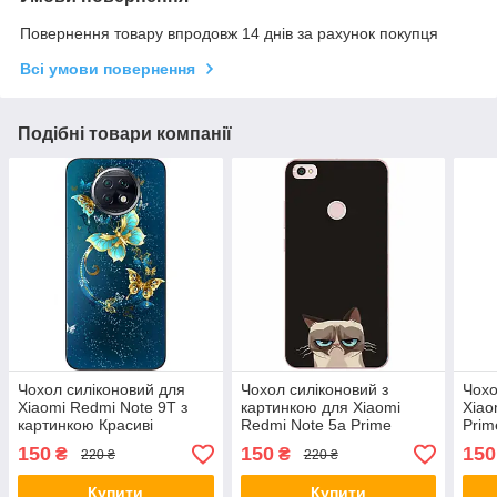
Повернення товару впродовж 14 днів за рахунок покупця
Всі умови повернення
Подібні товари компанії
Чохол силіконовий для
Чохол силіконовий з
Чохо
Xiaomi Redmi Note 9T з
картинкою для Xiaomi
Xiao
картинкою Красиві
Redmi Note 5a Prime
Prim
метелики
Похмурий кіт
Чеши
150
150
150
₴
₴
220 ₴
220 ₴
Купити
Купити