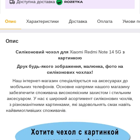
Доступна доставка
Опис
Характеристики
Доставка
Оплата
Умови п
Опис
Силіконовий чохол для
Xiaomi Redmi Note 14 5G
з
картинкою
Друк будь-якого зображення, малюнка, фото на
силіконових чохлах!
Наш інтернет-магазин спеціалізується на аксесуарах до
мобільних телефонів. Основне напрями нашого магазину
забезпечити споживача високоякісним захистом і стильним
аксесуаром. У нас є широкий асортимент силіконових чохлів,
з різноманітними картинками, які задовольнять смак навіть
найвимогливіших споживачів.