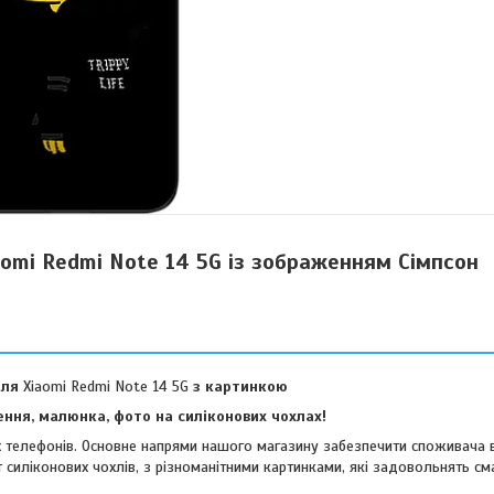
aomi Redmi Note 14 5G із зображенням Сімпсон
для
Xiaomi Redmi Note 14 5G
з картинкою
ння, малюнка, фото на силіконових чохлах!
их телефонів. Основне напрями нашого магазину забезпечити споживача 
 силіконових чохлів, з різноманітними картинками, які задовольнять см
віших споживачів.