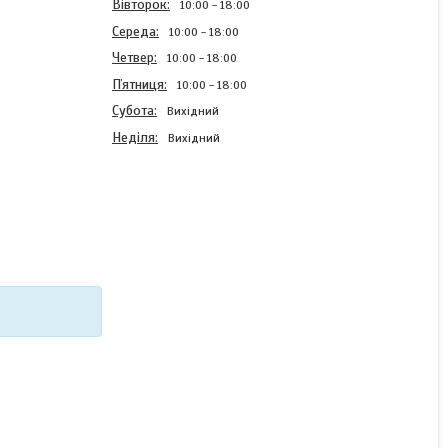
Вівторок
10:00
18:00
Середа
10:00
18:00
Четвер
10:00
18:00
Пʼятниця
10:00
18:00
Субота
Вихідний
Неділя
Вихідний
Силіконовий бампер Case
для Xiaomi Redmi Note 14
5G із зображенням
Сімпсон
В наявності
220 ₴
КУПИТИ