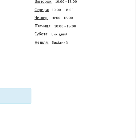
Вівторок
10:00
18:00
Середа
10:00
18:00
Четвер
10:00
18:00
Пʼятниця
10:00
18:00
Субота
Вихідний
Неділя
Вихідний
Бампер силіконовий Case
для Xiaomi Redmi Note 14
5G з малюнком Мопсики
В наявності
220 ₴
КУПИТИ