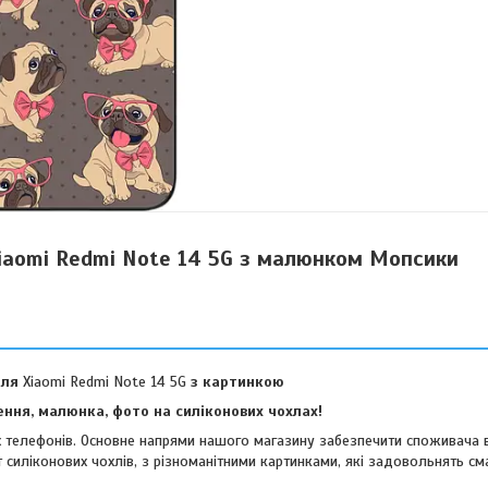
iaomi Redmi Note 14 5G з малюнком Мопсики
для
Xiaomi Redmi Note 14 5G
з картинкою
ння, малюнка, фото на силіконових чохлах!
их телефонів. Основне напрями нашого магазину забезпечити споживача 
 силіконових чохлів, з різноманітними картинками, які задовольнять см
віших споживачів.