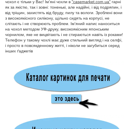
чохол є тільки у Вас! Ім'яні чохли в
"casemarket.com.ua"
гарні
як за якістю, так і зовні: тоненькі, але надійні, і від подряпин, і
від тріщин, захистять від бруду, пилу та вологи. Зроблені вони
з високоякісного силікону, щільно сидять на корпусі, не
слітають і не створюють проблем. Ім'яний напис наноситься
на чохол методом УФ-друку, високоякісним японським
чорнилом, яке не вицвітають і не стираються навіть із роками!
Телефон у такому чохлі має дуже стильний вигляд і на селфі,
і просто в повсякденному житті, і ніколи не загубиться серед
інших ґаджетів