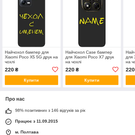
Найчохол бампер для
Найчохол Case бампер
Най
Xiaomi Poco X5 5G друк на
для Xiaomi Poco X7 друк
для 
чохлі
на чохлі
на ч
220
220
220
₴
₴
Купити
Купити
Про нас
98% позитивних з 146 відгуків за рік
Працює з 11.09.2015
м. Полтава