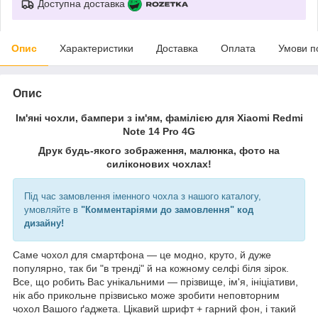
Доступна доставка
Опис
Характеристики
Доставка
Оплата
Умови п
Опис
Ім'яні чохли, бампери з ім'ям, фамілією для Xiaomi Redmi
Note 14 Pro 4G
Друк будь-якого зображення, малюнка, фото на
силіконових чохлах!
Під час замовлення іменного чохла з нашого каталогу,
умовляйте в
"Комментаріями до замовлення" код
дизайну!
Саме чохол для смартфона — це модно, круто, й дуже
популярно, так би "в тренді" й на кожному селфі біля зірок.
Все, що робить Вас унікальними — прізвище, ім'я, ініціативи,
нік або прикольне прізвисько може зробити неповторним
чохол Вашого ґаджета. Цікавий шрифт + гарний фон, і такий