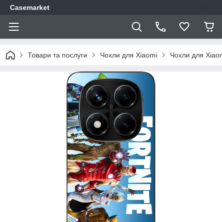
Casemarket
Товари та послуги
Чохли для Xiaomi
Чохли для Xiao