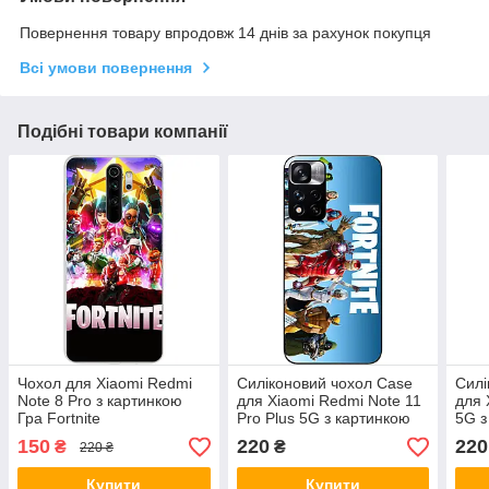
Повернення товару впродовж 14 днів за рахунок покупця
Всі умови повернення
Подібні товари компанії
Чохол для Xiaomi Redmi
Силіконовий чохол Case
Силі
Note 8 Pro з картинкою
для Xiaomi Redmi Note 11
для 
Гра Fortnite
Pro Plus 5G з картинкою
5G з
Fortnite Месники
Мес
150
220
220
₴
₴
220 ₴
Купити
Купити