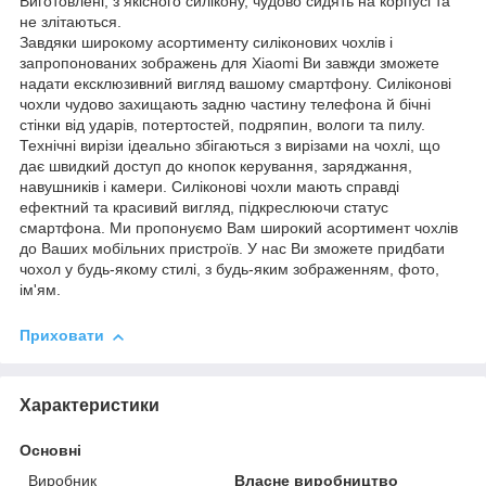
Виготовлені, з якісного силікону, чудово сидять на корпусі та
не злітаються.
Завдяки широкому асортименту силіконових чохлів і
запропонованих зображень для Xiaomi Ви завжди зможете
надати ексклюзивний вигляд вашому смартфону. Силіконові
чохли чудово захищають задню частину телефона й бічні
стінки від ударів, потертостей, подряпин, вологи та пилу.
Технічні вирізи ідеально збігаються з вирізами на чохлі, що
дає швидкий доступ до кнопок керування, заряджання,
навушників і камери. Силіконові чохли мають справді
ефектний та красивий вигляд, підкреслюючи статус
смартфона. Ми пропонуємо Вам широкий асортимент чохлів
до Ваших мобільних пристроїв. У нас Ви зможете придбати
чохол у будь-якому стилі, з будь-яким зображенням, фото,
ім'ям.
Приховати
Характеристики
Основні
Виробник
Власне виробництво