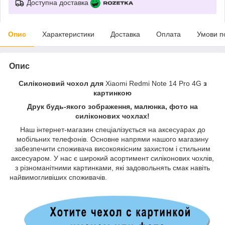
Доступна доставка
Опис
Характеристики
Доставка
Оплата
Умови п
Опис
Силіконовий чохол для
Xiaomi Redmi Note 14 Pro 4G
з
картинкою
Друк будь-якого зображення, малюнка, фото на
силіконових чохлах!
Наш інтернет-магазин спеціалізується на аксесуарах до
мобільних телефонів. Основне напрями нашого магазину
забезпечити споживача високоякісним захистом і стильним
аксесуаром. У нас є широкий асортимент силіконових чохлів,
з різноманітними картинками, які задовольнять смак навіть
найвимогливіших споживачів.