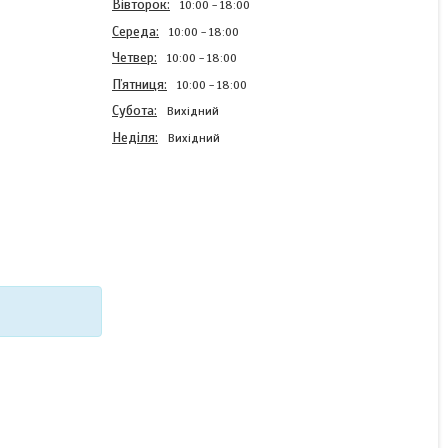
Вівторок
10:00
18:00
Середа
10:00
18:00
Четвер
10:00
18:00
Пʼятниця
10:00
18:00
Субота
Вихідний
Неділя
Вихідний
Силіконовий чохол Case
для Xiaomi Redmi Note 14
Pro 4G з картинкою
Графіті
В наявності
220 ₴
КУПИТИ