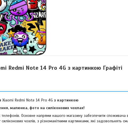
omi Redmi Note 14 Pro 4G з картинкою Графіті
я
Xiaomi Redmi Note 14 Pro 4G
з картинкою
ння, малюнка, фото на силіконових чохлах!
их телефонів. Основне напрями нашого магазину забезпечити споживача 
 силіконових чохлів, з різноманітними картинками, які задовольнять см
віших споживачів.