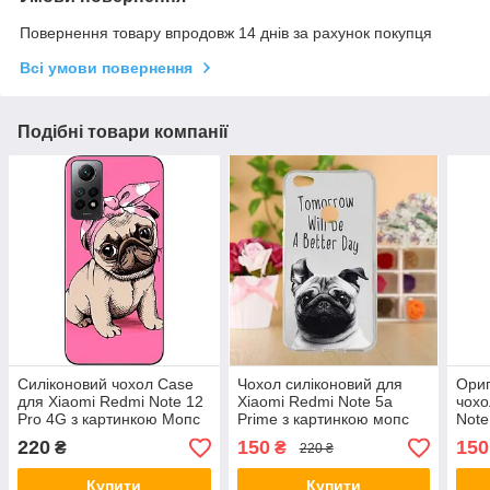
Повернення товару впродовж 14 днів за рахунок покупця
Всі умови повернення
Подібні товари компанії
Силіконовий чохол Case
Чохол силіконовий для
Ориг
для Xiaomi Redmi Note 12
Xiaomi Redmi Note 5a
чохо
Pro 4G з картинкою Мопс
Prime з картинкою мопс
Note
Моп
220
150
150
₴
₴
220 ₴
Купити
Купити