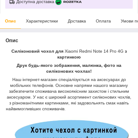
Доступна доставка
Опис
Характеристики
Доставка
Оплата
Умови п
Опис
Силіконовий чохол для
Xiaomi Redmi Note 14 Pro 4G
з
картинкою
Друк будь-якого зображення, малюнка, фото на
силіконових чохлах!
Наш інтернет-магазин спеціалізується на аксесуарах до
мобільних телефонів. Основне напрями нашого магазину
забезпечити споживача високоякісним захистом і стильним
аксесуаром. У нас є широкий асортимент силіконових чохлів,
з різноманітними картинками, які задовольнять смак навіть
найвимогливіших споживачів.