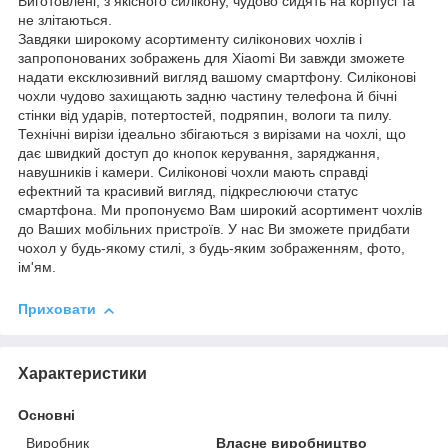
Виготовлені, з якісного силікону, чудово сидять на корпусі та
не злітаються.
Завдяки широкому асортименту силіконових чохлів і
запропонованих зображень для Xiaomi Ви завжди зможете
надати ексклюзивний вигляд вашому смартфону. Силіконові
чохли чудово захищають задню частину телефона й бічні
стінки від ударів, потертостей, подряпин, вологи та пилу.
Технічні вирізи ідеально збігаються з вирізами на чохлі, що
дає швидкий доступ до кнопок керування, заряджання,
навушників і камери. Силіконові чохли мають справді
ефектний та красивий вигляд, підкреслюючи статус
смартфона. Ми пропонуємо Вам широкий асортимент чохлів
до Ваших мобільних пристроїв. У нас Ви зможете придбати
чохол у будь-якому стилі, з будь-яким зображенням, фото,
ім'ям.
Приховати
Характеристики
Основні
Виробник
Власне виробництво