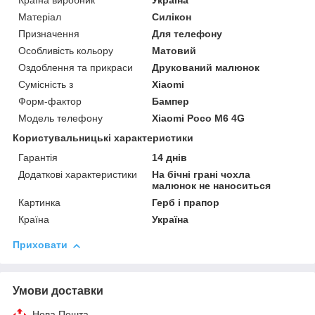
Країна виробник
Україна
Матеріал
Силікон
Призначення
Для телефону
Особливість кольору
Матовий
Оздоблення та прикраси
Друкований малюнок
Сумісність з
Xiaomi
Форм-фактор
Бампер
Модель телефону
Xiaomi Poco M6 4G
Користувальницькі характеристики
Гарантія
14 днів
Додаткові характеристики
На бічні грані чохла
малюнок не наноситься
Картинка
Герб і прапор
Країна
Україна
Приховати
Умови доставки
Нова Пошта