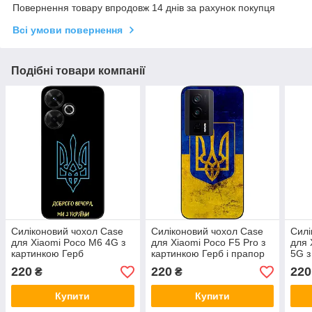
Повернення товару впродовж 14 днів за рахунок покупця
Всі умови повернення
Подібні товари компанії
Силіконовий чохол Case
Силіконовий чохол Case
Силі
для Xiaomi Poco M6 4G з
для Xiaomi Poco F5 Pro з
для 
картинкою Герб
картинкою Герб і прапор
5G з
пра
220
220
220
₴
₴
Купити
Купити