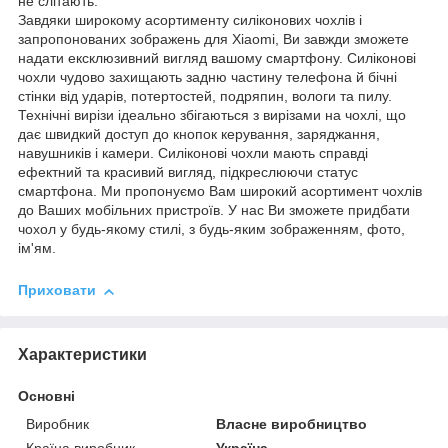
не слітають.
Завдяки широкому асортименту силіконових чохлів і
запропонованих зображень для Xiaomi, Ви завжди зможете
надати ексклюзивний вигляд вашому смартфону. Силіконові
чохли чудово захищають задню частину телефона й бічні
стінки від ударів, потертостей, подряпин, вологи та пилу.
Технічні вирізи ідеально збігаються з вирізами на чохлі, що
дає швидкий доступ до кнопок керування, заряджання,
навушників і камери. Силіконові чохли мають справді
ефектний та красивий вигляд, підкреслюючи статус
смартфона. Ми пропонуємо Вам широкий асортимент чохлів
до Ваших мобільних пристроїв. У нас Ви зможете придбати
чохол у будь-якому стилі, з будь-яким зображенням, фото,
ім'ям.
Приховати
Характеристики
Основні
Виробник
Власне виробництво