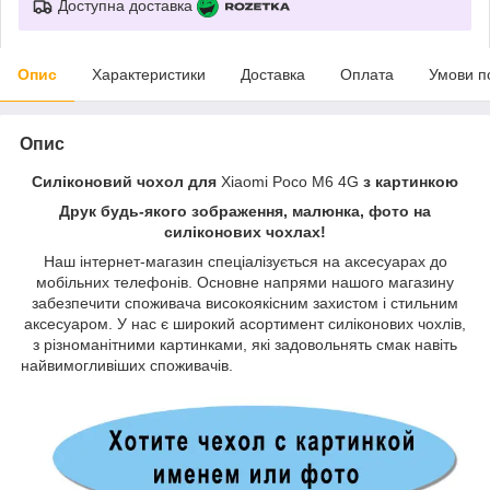
Доступна доставка
Опис
Характеристики
Доставка
Оплата
Умови п
Опис
Силіконовий чохол для
Xiaomi Poco M6 4G
з картинкою
Друк будь-якого зображення, малюнка, фото на
силіконових чохлах!
Наш інтернет-магазин спеціалізується на аксесуарах до
мобільних телефонів. Основне напрями нашого магазину
забезпечити споживача високоякісним захистом і стильним
аксесуаром. У нас є широкий асортимент силіконових чохлів,
з різноманітними картинками, які задовольнять смак навіть
найвимогливіших споживачів.