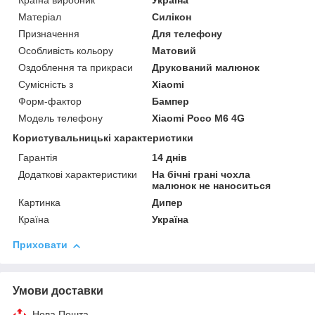
Країна виробник
Україна
Матеріал
Силікон
Призначення
Для телефону
Особливість кольору
Матовий
Оздоблення та прикраси
Друкований малюнок
Сумісність з
Xiaomi
Форм-фактор
Бампер
Модель телефону
Xiaomi Poco M6 4G
Користувальницькі характеристики
Гарантія
14 днів
Додаткові характеристики
На бічні грані чохла
малюнок не наноситься
Картинка
Дипер
Країна
Україна
Приховати
Умови доставки
Нова Пошта