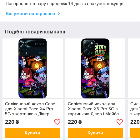
Повернення товару впродовж 14 днів за рахунок покупця
Всі умови повернення
Подібні товари компанії
Силіконовий чохол Case
Силіконовий чохол для
Силі
для Xiaomi Poco X4 Pro
Xiaomi Poco X5 Pro 5G з
для 
5G з картинкою Діпер і
картинкою Діпер і Мейбл
з ка
Мейбл
220
220
220
₴
₴
Купити
Купити