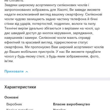
не слітають.
Завдяки широкому асортименту силіконових чохлів і
запропонованих зображень для Xiaomi, Ви завжди зможете
надати ексклюзивний вигляд вашому смартфону. Силіконові
чохли чудово захищають задню частину телефона й бічні
стінки від ударів, потертостей, подряпин, вологи та пилу.
Технічні вирізи ідеально збігаються з вирізами на чохлі, що
дає швидкий доступ до кнопок керування, заряджання,
навушників і камери. Силіконові чохли мають справді
ефектний та красивий вигляд, підкреслюючи статус
смартфона. Ми пропонуємо Вам широкий асортимент чохлів
до Ваших мобільних пристроїв. У нас Ви зможете придбати
чохол у будь-якому стилі, з будь-яким зображенням, фото,
ім'ям.
Приховати
Характеристики
Основні
Виробник
Власне виробництво