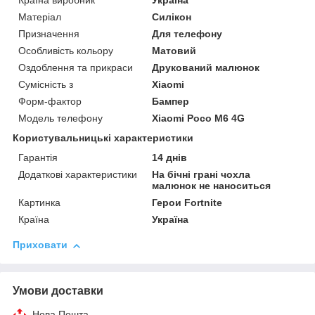
Країна виробник
Україна
Матеріал
Силікон
Призначення
Для телефону
Особливість кольору
Матовий
Оздоблення та прикраси
Друкований малюнок
Сумісність з
Xiaomi
Форм-фактор
Бампер
Модель телефону
Xiaomi Poco M6 4G
Користувальницькі характеристики
Гарантія
14 днів
Додаткові характеристики
На бічні грані чохла
малюнок не наноситься
Картинка
Герои Fortnite
Країна
Україна
Приховати
Умови доставки
Нова Пошта