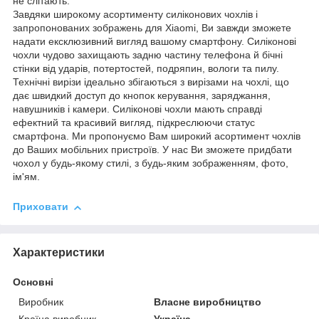
не слітають.
Завдяки широкому асортименту силіконових чохлів і
запропонованих зображень для Xiaomi, Ви завжди зможете
надати ексклюзивний вигляд вашому смартфону. Силіконові
чохли чудово захищають задню частину телефона й бічні
стінки від ударів, потертостей, подряпин, вологи та пилу.
Технічні вирізи ідеально збігаються з вирізами на чохлі, що
дає швидкий доступ до кнопок керування, заряджання,
навушників і камери. Силіконові чохли мають справді
ефектний та красивий вигляд, підкреслюючи статус
смартфона. Ми пропонуємо Вам широкий асортимент чохлів
до Ваших мобільних пристроїв. У нас Ви зможете придбати
чохол у будь-якому стилі, з будь-яким зображенням, фото,
ім'ям.
Приховати
Характеристики
Основні
Виробник
Власне виробництво