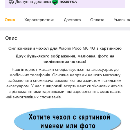
Доступна доставка
Опис
Характеристики
Доставка
Оплата
Умови п
Опис
Силіконовий чохол для
Xiaomi Poco M6 4G
з картинкою
Друк будь-якого зображення, малюнка, фото на
силіконових чохлах!
Наш інтернет-магазин спеціалізується на аксесуарах до
мобільних телефонів. Основне напрями нашого магазину
забезпечити споживача високоякісним захистом і стильним
аксесуаром. У нас є широкий асортимент силіконових чохлів,
з різноманітними картинками, які задовольнять смак навіть
найвимогливіших споживачів.