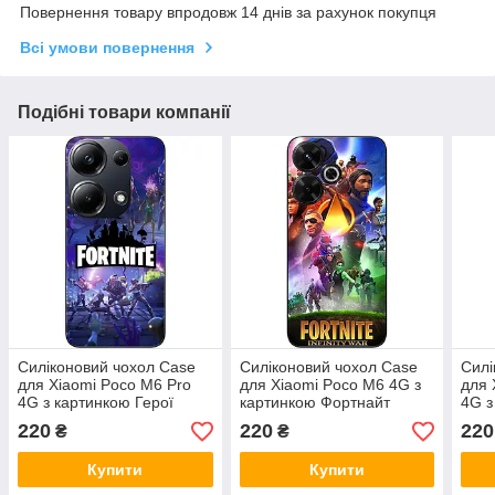
Повернення товару впродовж 14 днів за рахунок покупця
Всі умови повернення
Подібні товари компанії
Силіконовий чохол Case
Силіконовий чохол Case
Силі
для Xiaomi Poco M6 Pro
для Xiaomi Poco M6 4G з
для 
4G з картинкою Герої
картинкою Фортнайт
4G з
Fortnite
тита
220
220
220
₴
₴
Купити
Купити