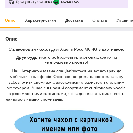
Доступна доставка
Опис
Характеристики
Доставка
Оплата
Умови п
Опис
Силіконовий чохол для
Xiaomi Poco M6 4G
з картинкою
Друк будь-якого зображення, малюнка, фото на
силіконових чохлах!
Наш інтернет-магазин спеціалізується на аксесуарах до
мобільних телефонів. Основне напрями нашого магазину
забезпечити споживача високоякісним захистом і стильним
аксесуаром. У нас є широкий асортимент силіконових чохлів,
з різноманітними картинками, які задовольнять смак навіть
найвимогливіших споживачів.