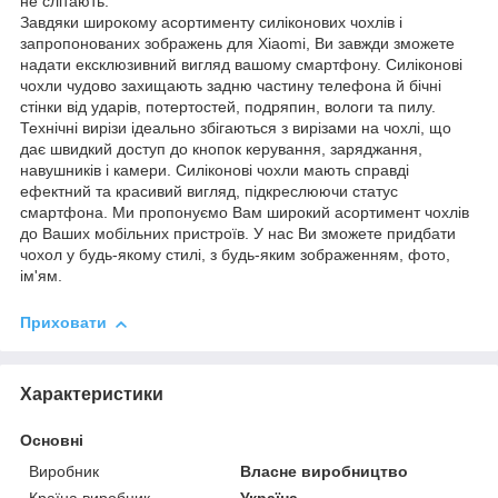
не слітають.
Завдяки широкому асортименту силіконових чохлів і
запропонованих зображень для Xiaomi, Ви завжди зможете
надати ексклюзивний вигляд вашому смартфону. Силіконові
чохли чудово захищають задню частину телефона й бічні
стінки від ударів, потертостей, подряпин, вологи та пилу.
Технічні вирізи ідеально збігаються з вирізами на чохлі, що
дає швидкий доступ до кнопок керування, заряджання,
навушників і камери. Силіконові чохли мають справді
ефектний та красивий вигляд, підкреслюючи статус
смартфона. Ми пропонуємо Вам широкий асортимент чохлів
до Ваших мобільних пристроїв. У нас Ви зможете придбати
чохол у будь-якому стилі, з будь-яким зображенням, фото,
ім'ям.
Приховати
Характеристики
Основні
Виробник
Власне виробництво