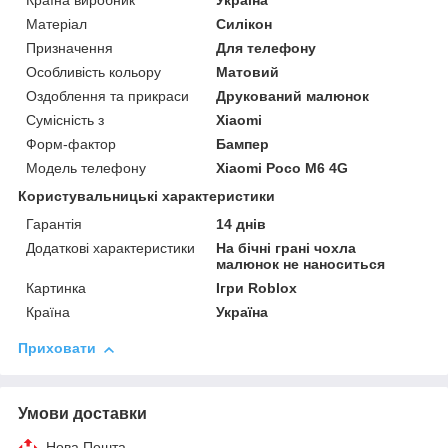
Країна виробник
Україна
Матеріал
Силікон
Призначення
Для телефону
Особливість кольору
Матовий
Оздоблення та прикраси
Друкований малюнок
Сумісність з
Xiaomi
Форм-фактор
Бампер
Модель телефону
Xiaomi Poco M6 4G
Користувальницькі характеристики
Гарантія
14 днів
Додаткові характеристики
На бічні грані чохла
малюнок не наноситься
Картинка
Ігри Roblox
Країна
Україна
Приховати
Умови доставки
Нова Пошта