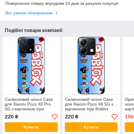
Повернення товару впродовж 14 днів за рахунок покупця
Всі умови повернення
Подібні товари компанії
Силіконовий чохол Case
Силіконовий чохол Case
Ориг
для Xiaomi Poco X6 Pro
для Xiaomi Poco X6 5G з
чохо
5G з картинкою Ігри
картинкою Ігри Roblox
карт
Roblox
220
220
150
₴
₴
Купити
Купити