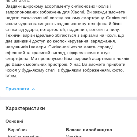
не слітають.
Завдяки широкому асортименту силіконових чохлів і
запропонованих зображень для Xiaomi, Ви завжди зможете
надати ексклюзивний вигляд вашому смартфону. Силіконові
чохли чудово захищають задню частину телефона й бічні
стінки від ударів, потертостей, подряпин, вологи та пилу.
Технічні вирізи ідеально збігаються з вирізами на чохлі, що
дає швидкий доступ до кнопок керування, заряджання,
навушників і камери. Силіконові чохли мають справді
ефектний та красивий вигляд, підкреслюючи статус
смартфона. Ми пропонуємо Вам широкий асортимент чохлів
до Ваших мобільних пристроїв. У нас Ви зможете придбати
чохол у будь-якому стилі, з будь-яким зображенням, фото,
ім'ям.
Приховати
Характеристики
Основні
Виробник
Власне виробництво