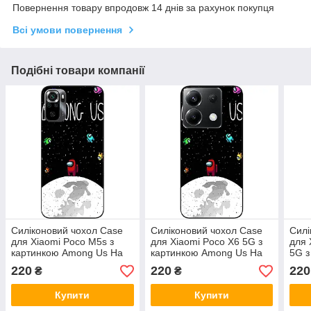
Повернення товару впродовж 14 днів за рахунок покупця
Всі умови повернення
Подібні товари компанії
Силіконовий чохол Case
Силіконовий чохол Case
Силі
для Xiaomi Poco M5s з
для Xiaomi Poco X6 5G з
для 
картинкою Among Us На
картинкою Among Us На
5G з
Місяці
місяці
На м
220
220
220
₴
₴
Купити
Купити