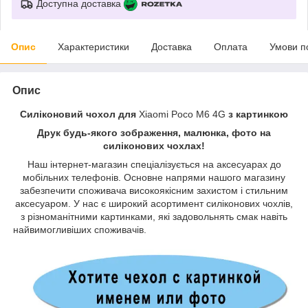
Доступна доставка
Опис
Характеристики
Доставка
Оплата
Умови п
Опис
Силіконовий чохол для
Xiaomi Poco M6 4G
з картинкою
Друк будь-якого зображення, малюнка, фото на
силіконових чохлах!
Наш інтернет-магазин спеціалізується на аксесуарах до
мобільних телефонів. Основне напрями нашого магазину
забезпечити споживача високоякісним захистом і стильним
аксесуаром. У нас є широкий асортимент силіконових чохлів,
з різноманітними картинками, які задовольнять смак навіть
найвимогливіших споживачів.