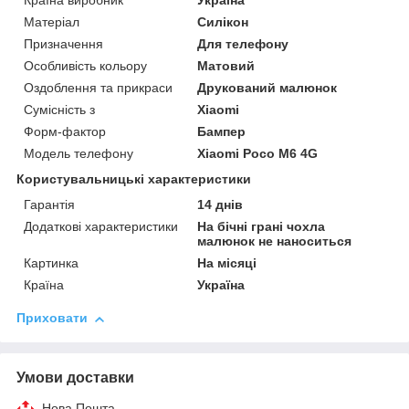
Країна виробник
Україна
Матеріал
Силікон
Призначення
Для телефону
Особливість кольору
Матовий
Оздоблення та прикраси
Друкований малюнок
Сумісність з
Xiaomi
Форм-фактор
Бампер
Модель телефону
Xiaomi Poco M6 4G
Користувальницькі характеристики
Гарантія
14 днів
Додаткові характеристики
На бічні грані чохла
малюнок не наноситься
Картинка
На місяці
Країна
Україна
Приховати
Умови доставки
Нова Пошта