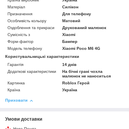
Країна виробник
Україна
Матеріал
Силікон
Призначення
Для телефону
Особливість кольору
Матовий
Оздоблення та прикраси
Друкований малюнок
Сумісність з
Xiaomi
Форм-фактор
Бампер
Модель телефону
Xiaomi Poco M6 4G
Користувальницькі характеристики
Гарантія
14 днів
Додаткові характеристики
На бічні грані чохла
малюнок не наноситься
Картинка
Roblox Герой
Країна
Україна
Приховати
Умови доставки
Нова Пошта