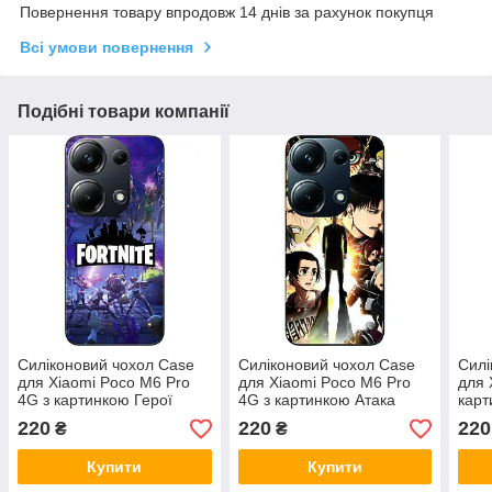
Повернення товару впродовж 14 днів за рахунок покупця
Всі умови повернення
Подібні товари компанії
Силіконовий чохол Case
Силіконовий чохол Case
Силі
для Xiaomi Poco M6 Pro
для Xiaomi Poco M6 Pro
для 
4G з картинкою Герої
4G з картинкою Атака
карт
Fortnite
титанів герої
220
220
220
₴
₴
Купити
Купити