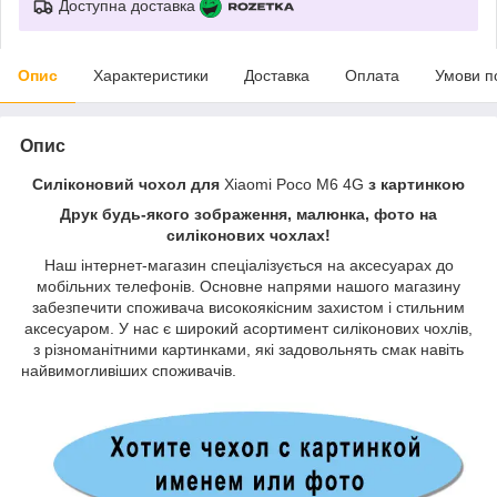
Доступна доставка
Опис
Характеристики
Доставка
Оплата
Умови п
Опис
Силіконовий чохол для
Xiaomi Poco M6 4G
з картинкою
Друк будь-якого зображення, малюнка, фото на
силіконових чохлах!
Наш інтернет-магазин спеціалізується на аксесуарах до
мобільних телефонів. Основне напрями нашого магазину
забезпечити споживача високоякісним захистом і стильним
аксесуаром. У нас є широкий асортимент силіконових чохлів,
з різноманітними картинками, які задовольнять смак навіть
найвимогливіших споживачів.