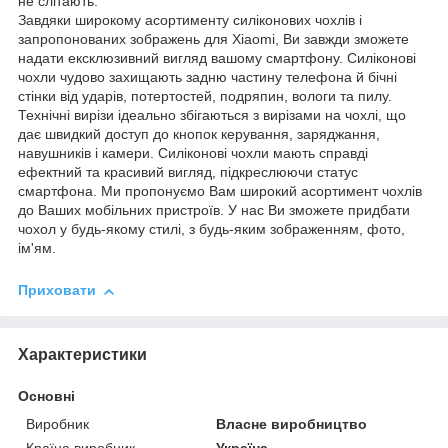
не слітають.
Завдяки широкому асортименту силіконових чохлів і
запропонованих зображень для Xiaomi, Ви завжди зможете
надати ексклюзивний вигляд вашому смартфону. Силіконові
чохли чудово захищають задню частину телефона й бічні
стінки від ударів, потертостей, подряпин, вологи та пилу.
Технічні вирізи ідеально збігаються з вирізами на чохлі, що
дає швидкий доступ до кнопок керування, заряджання,
навушників і камери. Силіконові чохли мають справді
ефектний та красивий вигляд, підкреслюючи статус
смартфона. Ми пропонуємо Вам широкий асортимент чохлів
до Ваших мобільних пристроїв. У нас Ви зможете придбати
чохол у будь-якому стилі, з будь-яким зображенням, фото,
ім'ям.
Приховати
Характеристики
Основні
Виробник
Власне виробництво