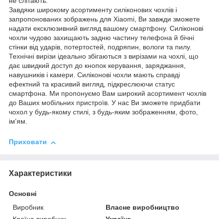
не слітають.
Завдяки широкому асортименту силіконових чохлів і
запропонованих зображень для Xiaomi, Ви завжди зможете
надати ексклюзивний вигляд вашому смартфону. Силіконові
чохли чудово захищають задню частину телефона й бічні
стінки від ударів, потертостей, подряпин, вологи та пилу.
Технічні вирізи ідеально збігаються з вирізами на чохлі, що
дає швидкий доступ до кнопок керування, заряджання,
навушників і камери. Силіконові чохли мають справді
ефектний та красивий вигляд, підкреслюючи статус
смартфона. Ми пропонуємо Вам широкий асортимент чохлів
до Ваших мобільних пристроїв. У нас Ви зможете придбати
чохол у будь-якому стилі, з будь-яким зображенням, фото,
ім'ям.
Приховати
Характеристики
Основні
Виробник
Власне виробництво