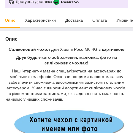
Доступна доставка
Опис
Характеристики
Доставка
Оплата
Умови п
Опис
Силіконовий чохол для
Xiaomi Poco M6 4G
з картинкою
Друк будь-якого зображення, малюнка, фото на
силіконових чохлах!
Наш інтернет-магазин спеціалізується на аксесуарах до
мобільних телефонів. Основне напрями нашого магазину
забезпечити споживача високоякісним захистом і стильним
аксесуаром. У нас є широкий асортимент силіконових чохлів,
з різноманітними картинками, які задовольнять смак навіть
найвимогливіших споживачів.