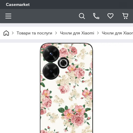
Casemarket
Товари та послуги
Чохли для Xiaomi
Чохли для Xiao