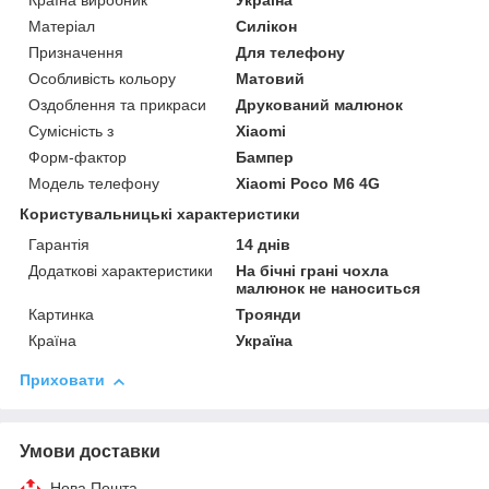
Країна виробник
Україна
Матеріал
Силікон
Призначення
Для телефону
Особливість кольору
Матовий
Оздоблення та прикраси
Друкований малюнок
Сумісність з
Xiaomi
Форм-фактор
Бампер
Модель телефону
Xiaomi Poco M6 4G
Користувальницькі характеристики
Гарантія
14 днів
Додаткові характеристики
На бічні грані чохла
малюнок не наноситься
Картинка
Троянди
Країна
Україна
Приховати
Умови доставки
Нова Пошта