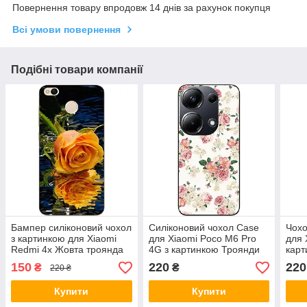
Повернення товару впродовж 14 днів за рахунок покупця
Всі умови повернення
Подібні товари компанії
Бампер силіконовий чохол
Силіконовий чохол Case
Чохо
з картинкою для Xiaomi
для Xiaomi Poco M6 Pro
для 
Redmi 4x Жовта троянда
4G з картинкою Троянди
карт
тро
150
220
220
₴
₴
220 ₴
Купити
Купити