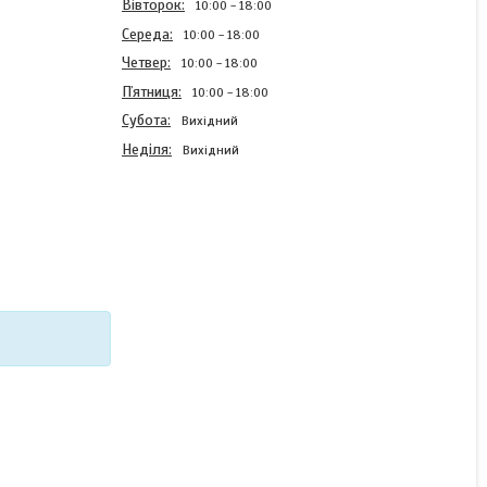
Вівторок
10:00
18:00
Середа
10:00
18:00
Четвер
10:00
18:00
Пʼятниця
10:00
18:00
Субота
Вихідний
Неділя
Вихідний
Силіконовий чохол Case
для Xiaomi Poco M6 4G з
картинкою Малина
В наявності
220 ₴
КУПИТИ