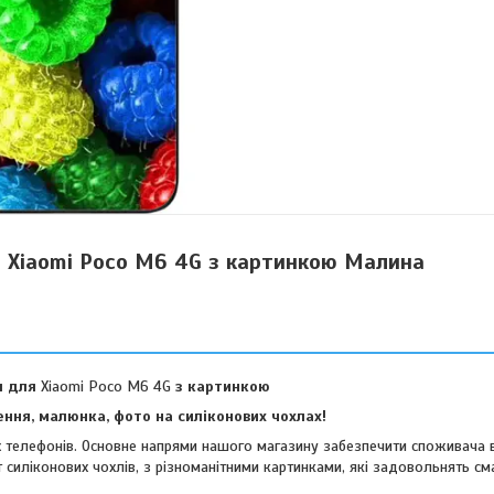
я Xiaomi Poco M6 4G з картинкою Малина
л для
Xiaomi Poco M6 4G
з картинкою
ння, малюнка, фото на силіконових чохлах!
их телефонів. Основне напрями нашого магазину забезпечити споживача 
 силіконових чохлів, з різноманітними картинками, які задовольнять см
віших споживачів.