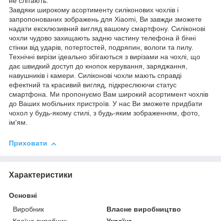
не слітають.
Завдяки широкому асортименту силіконових чохлів і
запропонованих зображень для Xiaomi, Ви завжди зможете
надати ексклюзивний вигляд вашому смартфону. Силіконові
чохли чудово захищають задню частину телефона й бічні
стінки від ударів, потертостей, подряпин, вологи та пилу.
Технічні вирізи ідеально збігаються з вирізами на чохлі, що
дає швидкий доступ до кнопок керування, заряджання,
навушників і камери. Силіконові чохли мають справді
ефектний та красивий вигляд, підкреслюючи статус
смартфона. Ми пропонуємо Вам широкий асортимент чохлів
до Ваших мобільних пристроїв. У нас Ви зможете придбати
чохол у будь-якому стилі, з будь-яким зображенням, фото,
ім'ям.
Приховати
Характеристики
Основні
Виробник
Власне виробництво