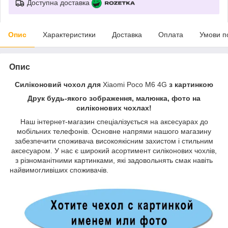
Доступна доставка
Опис
Характеристики
Доставка
Оплата
Умови п
Опис
Силіконовий чохол для
Xiaomi Poco M6 4G
з картинкою
Друк будь-якого зображення, малюнка, фото на
силіконових чохлах!
Наш інтернет-магазин спеціалізується на аксесуарах до
мобільних телефонів. Основне напрями нашого магазину
забезпечити споживача високоякісним захистом і стильним
аксесуаром. У нас є широкий асортимент силіконових чохлів,
з різноманітними картинками, які задовольнять смак навіть
найвимогливіших споживачів.