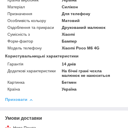
Країна виробник
Україна
Матеріал
Силікон
Призначення
Для телефону
Особливість кольору
Матовий
Оздоблення та прикраси
Друкований малюнок
Сумісність з
Xiaomi
Форм-фактор
Бампер
Модель телефону
Xiaomi Poco M6 4G
Користувальницькі характеристики
Гарантія
14 днів
Додаткові характеристики
На бічні грані чохла
малюнок не наноситься
Картинка
Бетмен
Країна
Україна
Приховати
Умови доставки
Нова Пошта