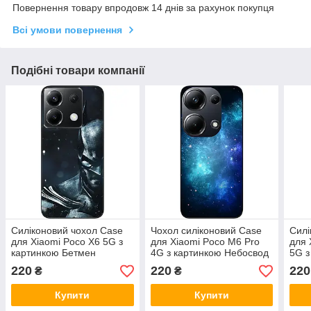
Повернення товару впродовж 14 днів за рахунок покупця
Всі умови повернення
Подібні товари компанії
Силіконовий чохол Case
Чохол силіконовий Case
Силі
для Xiaomi Poco X6 5G з
для Xiaomi Poco M6 Pro
для 
картинкою Бетмен
4G з картинкою Небосвод
5G з
220
220
220
₴
₴
Купити
Купити