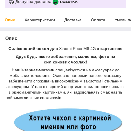
Доступна доставка
Опис
Характеристики
Доставка
Оплата
Умови п
Опис
Силіконовий чохол для
Xiaomi Poco M6 4G
з картинкою
Друк будь-якого зображення, малюнка, фото на
силіконових чохлах!
Наш інтернет-магазин спеціалізується на аксесуарах до
мобільних телефонів. Основне напрями нашого магазину
забезпечити споживача високоякісним захистом і стильним
аксесуаром. У нас є широкий асортимент силіконових чохлів,
з різноманітними картинками, які задовольнять смак навіть
найвимогливіших споживачів.