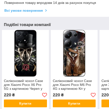
Повернення товару впродовж 14 днів за рахунок покупця
Всі умови повернення
Подібні товари компанії
Силіконовий чохол Case
Силіконовий чохол Case
Силі
для Xiaomi Poco X6 Pro
для Xiaomi Poco M6 Pro
для 
5G з картинкою Череп у
4G з картинкою Кіт у
карт
капелюсі
капелюсі
капе
220
220
220
₴
₴
Купити
Купити