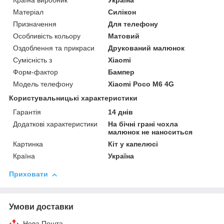
Країна виробник
Україна
Матеріал
Силікон
Призначення
Для телефону
Особливість кольору
Матовий
Оздоблення та прикраси
Друкований малюнок
Сумісність з
Xiaomi
Форм-фактор
Бампер
Модель телефону
Xiaomi Poco M6 4G
Користувальницькі характеристики
Гарантія
14 днів
Додаткові характеристики
На бічні грані чохла
малюнок не наноситься
Картинка
Кіт у капелюсі
Країна
Україна
Приховати
Умови доставки
Нова Пошта