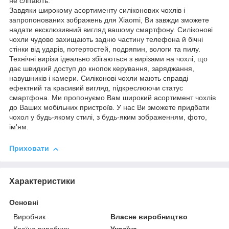
не слітають.
Завдяки широкому асортименту силіконових чохлів і
запропонованих зображень для Xiaomi, Ви завжди зможете
надати ексклюзивний вигляд вашому смартфону. Силіконові
чохли чудово захищають задню частину телефона й бічні
стінки від ударів, потертостей, подряпин, вологи та пилу.
Технічні вирізи ідеально збігаються з вирізами на чохлі, що
дає швидкий доступ до кнопок керування, заряджання,
навушників і камери. Силіконові чохли мають справді
ефектний та красивий вигляд, підкреслюючи статус
смартфона. Ми пропонуємо Вам широкий асортимент чохлів
до Ваших мобільних пристроїв. У нас Ви зможете придбати
чохол у будь-якому стилі, з будь-яким зображенням, фото,
ім'ям.
Приховати
Характеристики
Основні
Виробник
Власне виробництво