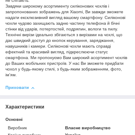
не слітають.
Завдяки широкому асортименту силіконових чохлів і
запропонованих зображень для Xiaomi, Ви завжди зможете
надати ексклюзивний вигляд вашому смартфону. Силіконові
чохли чудово захищають задню частину телефона й бічні
стінки від ударів, потертостей, подряпин, вологи та пилу.
Технічні вирізи ідеально збігаються з вирізами на чохлі, що
дає швидкий доступ до кнопок керування, заряджання,
навушників і камери. Силіконові чохли мають справді
ефектний та красивий вигляд, підкреслюючи статус
смартфона. Ми пропонуємо Вам широкий асортимент чохлів
до Ваших мобільних пристроїв. У нас Ви зможете придбати
чохол у будь-якому стилі, з будь-яким зображенням, фото,
ім'ям.
Приховати
Характеристики
Основні
Виробник
Власне виробництво