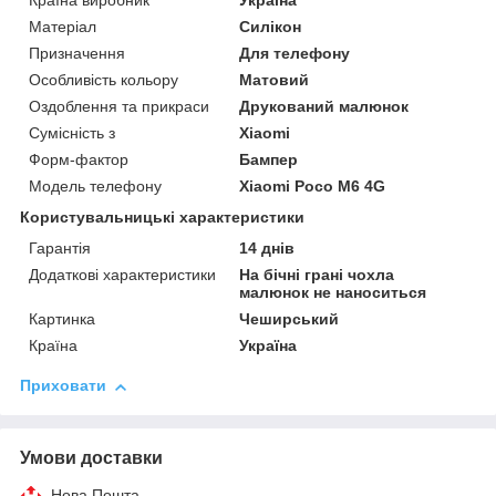
Країна виробник
Україна
Матеріал
Силікон
Призначення
Для телефону
Особливість кольору
Матовий
Оздоблення та прикраси
Друкований малюнок
Сумісність з
Xiaomi
Форм-фактор
Бампер
Модель телефону
Xiaomi Poco M6 4G
Користувальницькі характеристики
Гарантія
14 днів
Додаткові характеристики
На бічні грані чохла
малюнок не наноситься
Картинка
Чеширський
Країна
Україна
Приховати
Умови доставки
Нова Пошта