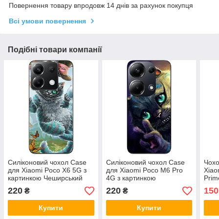
Повернення товару впродовж 14 днів за рахунок покупця
Всі умови повернення
Подібні товари компанії
Силіконовий чохол Case
Силіконовий чохол Case
Чохо
для Xiaomi Poco X6 5G з
для Xiaomi Poco M6 Pro
Xiao
картинкою Чеширський
4G з картинкою
Prim
Чеширський кіт
Чеши
220
220
150
₴
₴
Купити
Купити