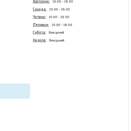
Вівторок
10:00
18:00
Середа
10:00
18:00
Четвер
10:00
18:00
Пʼятниця
10:00
18:00
Субота
Вихідний
Неділя
Вихідний
Силіконовий чохол Case
для Xiaomi Poco M6 4G з
картинкою Фламінго
В наявності
220 ₴
КУПИТИ