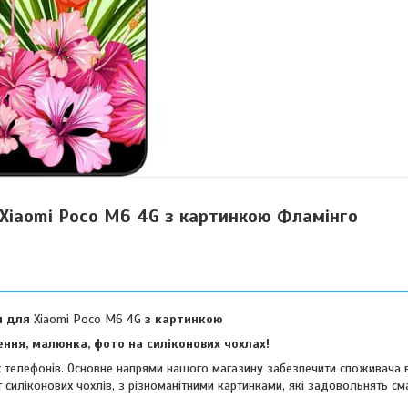
 Xiaomi Poco M6 4G з картинкою Фламінго
л для
Xiaomi Poco M6 4G
з картинкою
ння, малюнка, фото на силіконових чохлах!
их телефонів. Основне напрями нашого магазину забезпечити споживача 
 силіконових чохлів, з різноманітними картинками, які задовольнять см
віших споживачів.