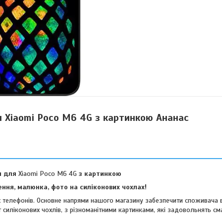
я Xiaomi Poco M6 4G з картинкою Ананас
л для
Xiaomi Poco M6 4G
з картинкою
ння, малюнка, фото на силіконових чохлах!
их телефонів. Основне напрями нашого магазину забезпечити споживача 
 силіконових чохлів, з різноманітними картинками, які задовольнять см
віших споживачів.