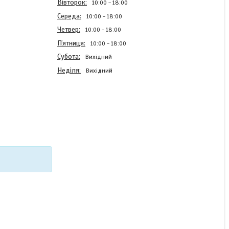
Вівторок
10:00
18:00
Середа
10:00
18:00
Четвер
10:00
18:00
Пʼятниця
10:00
18:00
Субота
Вихідний
Неділя
Вихідний
Силіконовий чохол Case
для Xiaomi Poco M6 4G з
картинкою Ананас
В наявності
220 ₴
КУПИТИ