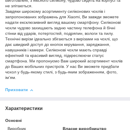
Виготовлені, з якісного силікону, чудово сидять на корпусі та
не злітаються.
Завдяки широкому асортименту силіконових чохлів і
запропонованих зображень для Xiaomi, Ви завжди зможете
надати ексклюзивний вигляд вашому смартфону. Силіконові
чохли чудово захищають задню частину телефона й бічні
стінки від ударів, потертостей, подряпин, вологи та пилу.
Технічні вирізи ідеально збігаються з вирізами на чохлі, що
дає швидкий доступ до кнопок керування, заряджання,
навушників і камери. Силіконові чохли мають справді
ефектний та красивий вигляд, підкреслюючи статус
смартфона. Ми пропонуємо Вам широкий асортимент чохлів
до Ваших мобільних пристроїв. У нас Ви зможете придбати
чохол у будь-якому стилі, з будь-яким зображенням, фото,
ім'ям.
Приховати
Характеристики
Основні
Виробник
Власне виробництво