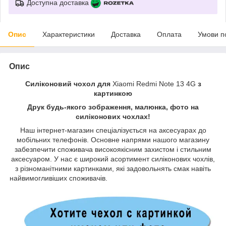
Доступна доставка
Опис
Характеристики
Доставка
Оплата
Умови п
Опис
Силіконовий чохол для
Xiaomi Redmi Note 13 4G
з
картинкою
Друк будь-якого зображення, малюнка, фото на
силіконових чохлах!
Наш інтернет-магазин спеціалізується на аксесуарах до
мобільних телефонів. Основне напрями нашого магазину
забезпечити споживача високоякісним захистом і стильним
аксесуаром. У нас є широкий асортимент силіконових чохлів,
з різноманітними картинками, які задовольнять смак навіть
найвимогливіших споживачів.