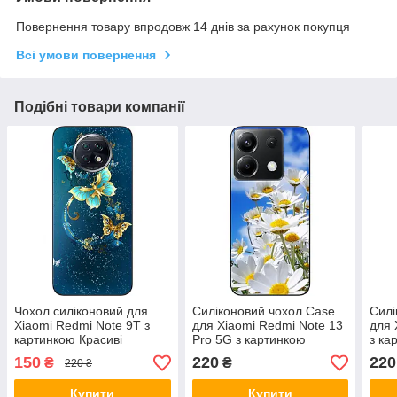
Повернення товару впродовж 14 днів за рахунок покупця
Всі умови повернення
Подібні товари компанії
Чохол силіконовий для
Силіконовий чохол Case
Силі
Xiaomi Redmi Note 9T з
для Xiaomi Redmi Note 13
для 
картинкою Красиві
Pro 5G з картинкою
з ка
метелики
Красиві ромашки
ром
150
220
220
₴
₴
220 ₴
Купити
Купити