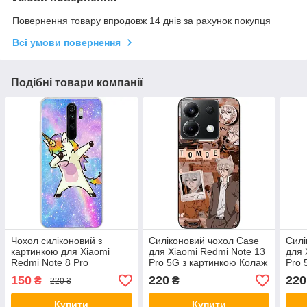
Повернення товару впродовж 14 днів за рахунок покупця
Всі умови повернення
Подібні товари компанії
Чохол силіконовий з
Силіконовий чохол Case
Силі
картинкою для Xiaomi
для Xiaomi Redmi Note 13
для 
Redmi Note 8 Pro
Pro 5G з картинкою Колаж
Pro 
Єдиноріжок на стилі
Томое
Том
150
220
220
₴
₴
220 ₴
Купити
Купити