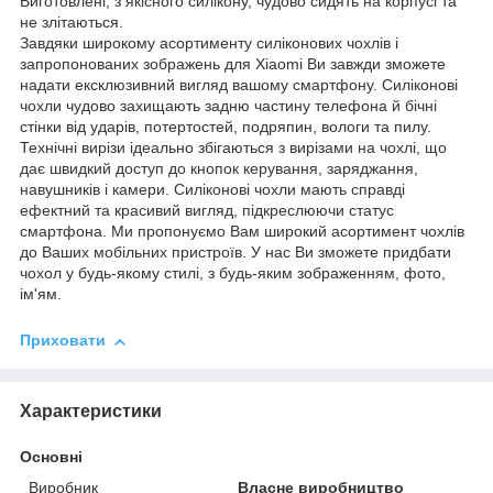
Виготовлені, з якісного силікону, чудово сидять на корпусі та
не злітаються.
Завдяки широкому асортименту силіконових чохлів і
запропонованих зображень для Xiaomi Ви завжди зможете
надати ексклюзивний вигляд вашому смартфону. Силіконові
чохли чудово захищають задню частину телефона й бічні
стінки від ударів, потертостей, подряпин, вологи та пилу.
Технічні вирізи ідеально збігаються з вирізами на чохлі, що
дає швидкий доступ до кнопок керування, заряджання,
навушників і камери. Силіконові чохли мають справді
ефектний та красивий вигляд, підкреслюючи статус
смартфона. Ми пропонуємо Вам широкий асортимент чохлів
до Ваших мобільних пристроїв. У нас Ви зможете придбати
чохол у будь-якому стилі, з будь-яким зображенням, фото,
ім'ям.
Приховати
Характеристики
Основні
Виробник
Власне виробництво