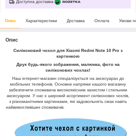
Доступна доставка
Опис
Характеристики
Доставка
Оплата
Умови п
Опис
Силіконовий чохол для Xiaomi Redmi Note 10 Pro з
картинкою
Друк будь-якого зображення, малюнка, фото на
силіконових чохлах!
Наш інтернет-магазин спеціалізується на аксесуарах до
мобільних телефонів. Основне напрями нашого магазину
забезпечити споживача високоякісним захистом і стильним
аксесуаром. У нас є широкий асортимент силіконових чохлів,
з різноманітними картинками, які задовольнять смак навіть
найвимогливіших споживачів.