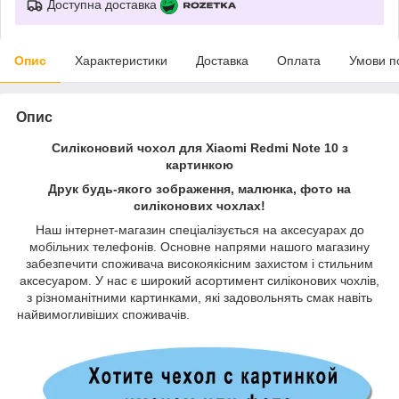
Доступна доставка
Опис
Характеристики
Доставка
Оплата
Умови п
Опис
Силіконовий чохол для Xiaomi Redmi Note 10 з
картинкою
Друк будь-якого зображення, малюнка, фото на
силіконових чохлах!
Наш інтернет-магазин спеціалізується на аксесуарах до
мобільних телефонів. Основне напрями нашого магазину
забезпечити споживача високоякісним захистом і стильним
аксесуаром. У нас є широкий асортимент силіконових чохлів,
з різноманітними картинками, які задовольнять смак навіть
найвимогливіших споживачів.