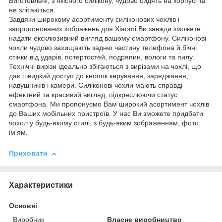
Виготовлені, з якісного силікону, чудово сидять на корпусі та
не злітаються.
Завдяки широкому асортименту силіконових чохлів і
запропонованих зображень для Xiaomi Ви завжди зможете
надати ексклюзивний вигляд вашому смартфону. Силіконові
чохли чудово захищають задню частину телефона й бічні
стінки від ударів, потертостей, подряпин, вологи та пилу.
Технічні вирізи ідеально збігаються з вирізами на чохлі, що
дає швидкий доступ до кнопок керування, заряджання,
навушників і камери. Силіконові чохли мають справді
ефектний та красивий вигляд, підкреслюючи статус
смартфона. Ми пропонуємо Вам широкий асортимент чохлів
до Ваших мобільних пристроїв. У нас Ви зможете придбати
чохол у будь-якому стилі, з будь-яким зображенням, фото,
ім'ям.
Приховати
Характеристики
Основні
Виробник
Власне виробництво