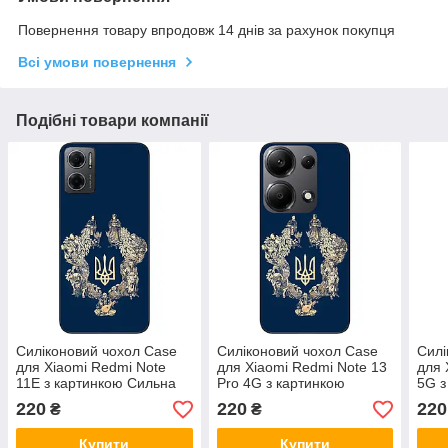
Повернення товару впродовж 14 днів за рахунок покупця
Всі умови повернення
Подібні товари компанії
Силіконовий чохол Case
Силіконовий чохол Case
Силі
для Xiaomi Redmi Note
для Xiaomi Redmi Note 13
для 
11E з картинкою Сильна
Pro 4G з картинкою
5G з
Україна
Сильна Україна
Укра
220
220
220
₴
₴
Купити
Купити