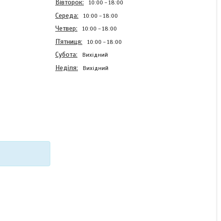
Вівторок
10:00
18:00
Середа
10:00
18:00
Четвер
10:00
18:00
Пʼятниця
10:00
18:00
Субота
Вихідний
Неділя
Вихідний
Силіконовий чохол Case
для Xiaomi Redmi Note 10
з картинкою Блакитний
світу
В наявності
220 ₴
КУПИТИ