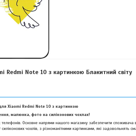
mi Redmi Note 10 з картинкою Блакитний світу
для Xiaomi Redmi Note 10 з картинкою
ння, малюнка, фото на силіконових чохлах!
их телефонів. Основне напрями нашого магазину забезпечити споживача 
 силіконових чохлів, з різноманітними картинками, які задовольнять см
віших споживачів.