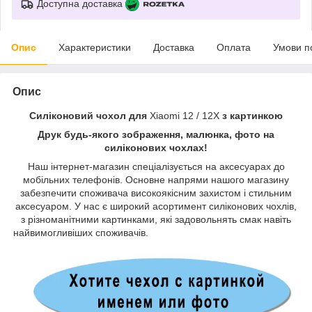
Доступна доставка
Опис
Характеристики
Доставка
Оплата
Умови п
Опис
Силіконовий чохол для
Xiaomi 12 / 12X
з картинкою
Друк будь-якого зображення, малюнка, фото на
силіконових чохлах!
Наш інтернет-магазин спеціалізується на аксесуарах до
мобільних телефонів. Основне напрями нашого магазину
забезпечити споживача високоякісним захистом і стильним
аксесуаром. У нас є широкий асортимент силіконових чохлів,
з різноманітними картинками, які задовольнять смак навіть
найвимогливіших споживачів.