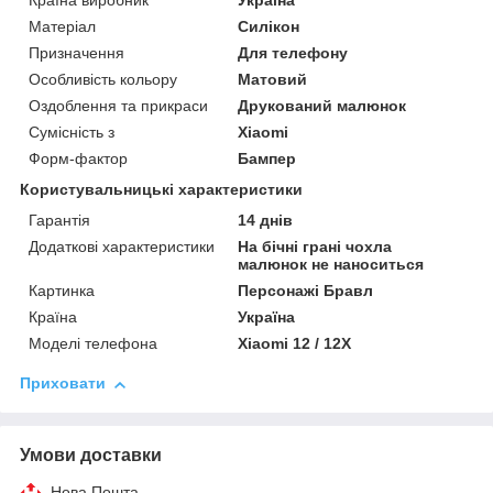
Країна виробник
Україна
Матеріал
Силікон
Призначення
Для телефону
Особливість кольору
Матовий
Оздоблення та прикраси
Друкований малюнок
Сумісність з
Xiaomi
Форм-фактор
Бампер
Користувальницькі характеристики
Гарантія
14 днів
Додаткові характеристики
На бічні грані чохла
малюнок не наноситься
Картинка
Персонажі Бравл
Країна
Україна
Моделі телефона
Xiaomi 12 / 12X
Приховати
Умови доставки
Нова Пошта