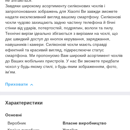
не злітаються.
Завдяки широкому асортименту силіконових чохлів і
запропонованих зображень для Xiaomi Ви завжди зможете
надати ексклюзивний вигляд вашому смартфону. Силіконові
чохли чудово захищають задню частину телефона й бічні
стінки від ударів, потертостей, подряпин, вологи та пилу.
Технічні вирізи ідеально збігаються з вирізами на чохлі, що
дає швидкий доступ до кнопок керування, заряджання,
навушників і камери. Силіконові чохли мають справді
ефектний та красивий вигляд, підкреслюючи статус
смартфона. Ми пропонуємо Вам широкий асортимент чохлів
до Ваших мобільних пристроїв. У нас Ви зможете придбати
чохол у будь-якому стилі, з будь-яким зображенням, фото,
ім'ям.
Приховати
Характеристики
Основні
Виробник
Власне виробництво