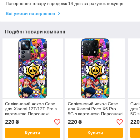
Повернення товару впродовж 14 днів за рахунок покупця
Всі умови повернення
Подібні товари компанії
Силіконовий чохол Case
Силіконовий чохол Case
Силі
для Xiaomi 12T/12T Pro з
для Xiaomi Poco X6 Pro
для 
картинкою Персонажі
5G з картинкою Персонажі
5G з
Бравл
Бравл
Бра
220
220
220
₴
₴
Купити
Купити