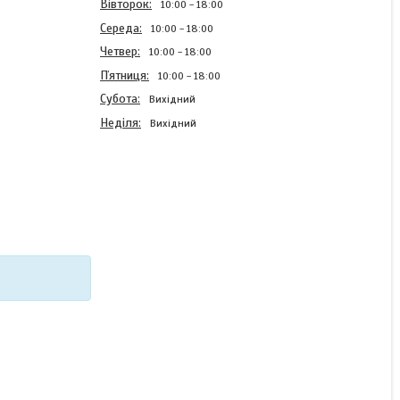
Вівторок
10:00
18:00
Середа
10:00
18:00
Четвер
10:00
18:00
Пʼятниця
10:00
18:00
Субота
Вихідний
Неділя
Вихідний
Чохол силіконовий Case
для Vivo Y36 з картинкою
Космонавт
В наявності
220 ₴
КУПИТИ