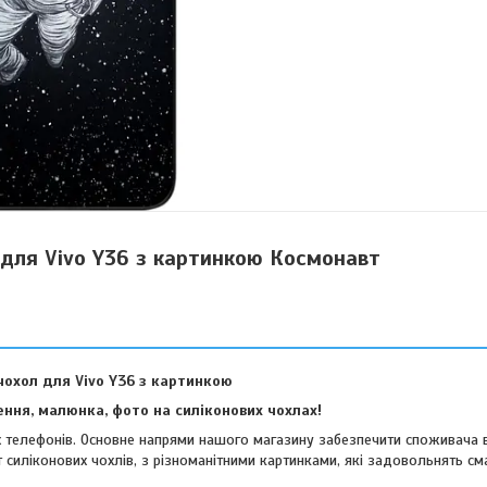
 для Vivo Y36 з картинкою Космонавт
чохол для Vivo Y36 з картинкою
ння, малюнка, фото на силіконових чохлах!
их телефонів. Основне напрями нашого магазину забезпечити споживача 
 силіконових чохлів, з різноманітними картинками, які задовольнять см
віших споживачів.