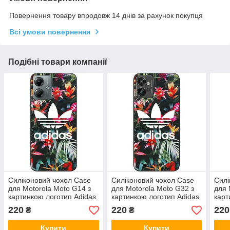
Повернення товару впродовж 14 днів за рахунок покупця
Всі умови повернення
Подібні товари компанії
Силіконовий чохол Case
Силіконовий чохол Case
Силі
для Motorola Moto G14 з
для Motorola Moto G32 з
для 
картинкою логотип Adidas
картинкою логотип Adidas
карт
220
220
220
₴
₴
Купити
Купити