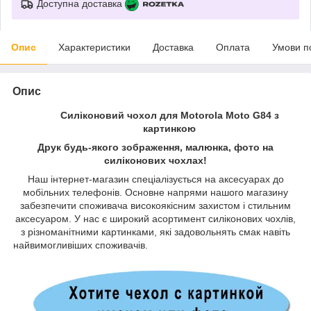
Доступна доставка
Опис
Характеристики
Доставка
Оплата
Умови п
Опис
Силіконовий чохол для Motorola Moto G84 з
картинкою
Друк будь-якого зображення, малюнка, фото на
силіконових чохлах!
Наш інтернет-магазин спеціалізується на аксесуарах до
мобільних телефонів. Основне напрями нашого магазину
забезпечити споживача високоякісним захистом і стильним
аксесуаром. У нас є широкий асортимент силіконових чохлів,
з різноманітними картинками, які задовольнять смак навіть
найвимогливіших споживачів.