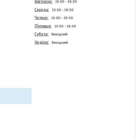
Вівторок
10:00
18:00
Середа
10:00
18:00
Четвер
10:00
18:00
Пʼятниця
10:00
18:00
Субота
Вихідний
Неділя
Вихідний
Силіконовий чохол Case
для Vivo Y33s з
картинкою Бравл Фенікс
В наявності
220 ₴
КУПИТИ