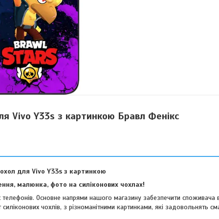
ля Vivo Y33s з картинкою Бравл Фенікс
охол для Vivo Y33s з картинкою
ння, малюнка, фото на силіконових чохлах!
их телефонів. Основне напрями нашого магазину забезпечити споживача 
 силіконових чохлів, з різноманітними картинками, які задовольнять см
віших споживачів.