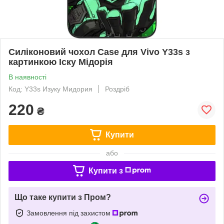
Силіконовий чохол Case для Vivo Y33s з
картинкою Іску Мідорія
В наявності
Код: Y33s Изуку Мидория
Роздріб
220
₴
Купити
або
Купити з
Що таке купити з Пром?
Замовлення під захистом