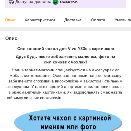
Доступна доставка
Опис
Характеристики
Доставка
Оплата
Умови п
Опис
Силіконовий чохол для Vivo Y33s з картинкою
Друк будь-якого зображення, малюнка, фото на
силіконових чохлах!
Наш інтернет-магазин спеціалізується на аксесуарах до
мобільних телефонів. Основне напрями нашого магазину
забезпечити споживача високоякісним захистом і стильним
аксесуаром. У нас є широкий асортимент силіконових чохлів,
з різноманітними картинками, які задовольнять смак навіть
найвимогливіших споживачів.