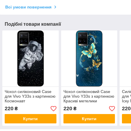
Всі умови повернення
Подібні товари компанії
Чохол силіконовий Case
Чохол силіконовий Case
Силі
для Vivo Y33s з картинкою
для Vivo Y33s з картинкою
для 
Космонавт
Красиві метелики
Іску
220
220
220
₴
₴
Купити
Купити