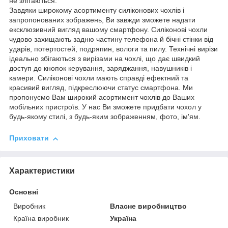
не злітаються.
Завдяки широкому асортименту силіконових чохлів і
запропонованих зображень, Ви завжди зможете надати
ексклюзивний вигляд вашому смартфону. Силіконові чохли
чудово захищають задню частину телефона й бічні стінки від
ударів, потертостей, подряпин, вологи та пилу. Технічні вирізи
ідеально збігаються з вирізами на чохлі, що дає швидкий
доступ до кнопок керування, заряджання, навушників і
камери. Силіконові чохли мають справді ефектний та
красивий вигляд, підкреслюючи статус смартфона. Ми
пропонуємо Вам широкий асортимент чохлів до Ваших
мобільних пристроїв. У нас Ви зможете придбати чохол у
будь-якому стилі, з будь-яким зображенням, фото, ім'ям.
Приховати
Характеристики
Основні
Виробник
Власне виробництво
Країна виробник
Україна