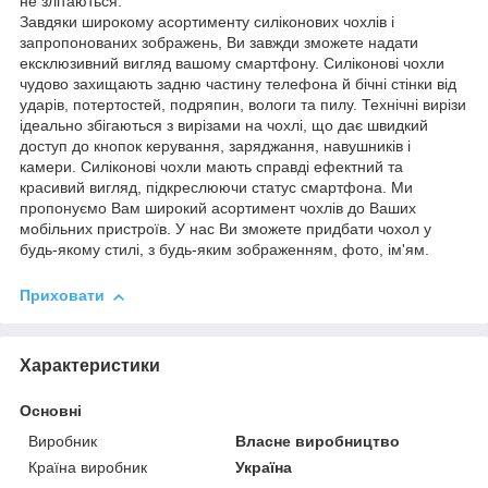
не злітаються.
Завдяки широкому асортименту силіконових чохлів і
запропонованих зображень, Ви завжди зможете надати
ексклюзивний вигляд вашому смартфону. Силіконові чохли
чудово захищають задню частину телефона й бічні стінки від
ударів, потертостей, подряпин, вологи та пилу. Технічні вирізи
ідеально збігаються з вирізами на чохлі, що дає швидкий
доступ до кнопок керування, заряджання, навушників і
камери. Силіконові чохли мають справді ефектний та
красивий вигляд, підкреслюючи статус смартфона. Ми
пропонуємо Вам широкий асортимент чохлів до Ваших
мобільних пристроїв. У нас Ви зможете придбати чохол у
будь-якому стилі, з будь-яким зображенням, фото, ім'ям.
Приховати
Характеристики
Основні
Виробник
Власне виробництво
Країна виробник
Україна