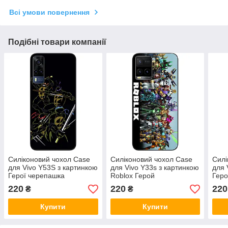
Всі умови повернення
Подібні товари компанії
Силіконовий чохол Case
Силіконовий чохол Case
Силі
для Vivo Y53S з картинкою
для Vivo Y33s з картинкою
для 
Герої черепашка
Roblox Герой
Геро
220
220
220
₴
₴
Купити
Купити