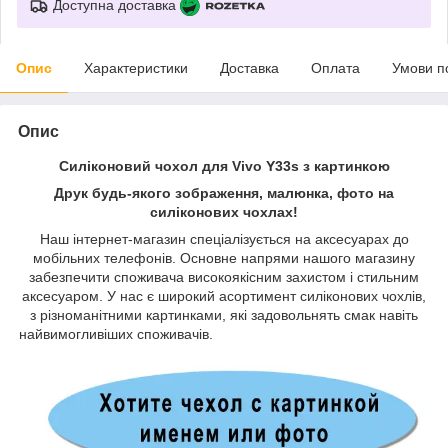
Доступна доставка
Опис
Характеристики
Доставка
Оплата
Умови п
Опис
Силіконовий чохол для Vivo Y33s з картинкою
Друк будь-якого зображення, малюнка, фото на
силіконових чохлах!
Наш інтернет-магазин спеціалізується на аксесуарах до
мобільних телефонів. Основне напрями нашого магазину
забезпечити споживача високоякісним захистом і стильним
аксесуаром. У нас є широкий асортимент силіконових чохлів,
з різноманітними картинками, які задовольнять смак навіть
найвимогливіших споживачів.