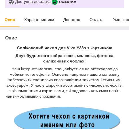
Доступна доставка
Опис
Характеристики
Доставка
Оплата
Умови п
Опис
Силіконовий чохол для Vivo Y33s з картинкою
Друк будь-якого зображення, малюнка, фото на
силіконових чохлах!
Наш інтернет-магазин спеціалізується на аксесуарах до
мобільних телефонів. Основне напрями нашого магазину
забезпечити споживача високоякісним захистом і стильним
аксесуаром. У нас є широкий асортимент силіконових чохлів,
з різноманітними картинками, які задовольнять смак навіть
найвимогливіших споживачів.