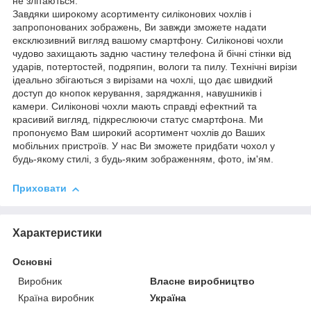
не злітаються.
Завдяки широкому асортименту силіконових чохлів і
запропонованих зображень, Ви завжди зможете надати
ексклюзивний вигляд вашому смартфону. Силіконові чохли
чудово захищають задню частину телефона й бічні стінки від
ударів, потертостей, подряпин, вологи та пилу. Технічні вирізи
ідеально збігаються з вирізами на чохлі, що дає швидкий
доступ до кнопок керування, заряджання, навушників і
камери. Силіконові чохли мають справді ефектний та
красивий вигляд, підкреслюючи статус смартфона. Ми
пропонуємо Вам широкий асортимент чохлів до Ваших
мобільних пристроїв. У нас Ви зможете придбати чохол у
будь-якому стилі, з будь-яким зображенням, фото, ім'ям.
Приховати
Характеристики
Основні
Виробник
Власне виробництво
Країна виробник
Україна