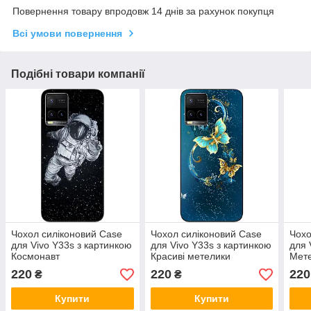
Повернення товару впродовж 14 днів за рахунок покупця
Всі умови повернення
Подібні товари компанії
Чохол силіконовий Case
Чохол силіконовий Case
Чохо
для Vivo Y33s з картинкою
для Vivo Y33s з картинкою
для 
Космонавт
Красиві метелики
Мете
220
220
220
₴
₴
Купити
Купити