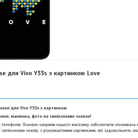
se для Vivo Y33s з картинкою Love
охол для Vivo Y33s з картинкою
ння, малюнка, фото на силіконових чохлах!
их телефонів. Основне напрями нашого магазину забезпечити споживача 
 силіконових чохлів, з різноманітними картинками, які задовольнять см
віших споживачів.