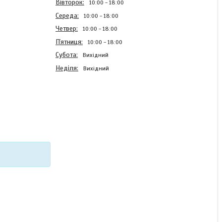
Вівторок
10:00
18:00
Середа
10:00
18:00
Четвер
10:00
18:00
Пʼятниця
10:00
18:00
Субота
Вихідний
Неділя
Вихідний
Силіконовий чохол Case
для Vivo Y33s з
картинкою Love
В наявності
220 ₴
КУПИТИ