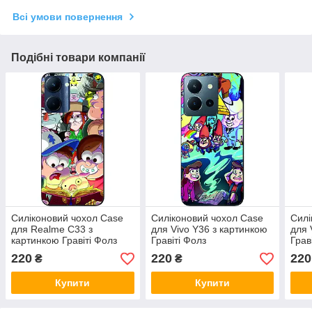
Всі умови повернення
Подібні товари компанії
Силіконовий чохол Case
Силіконовий чохол Case
Силі
для Realme C33 з
для Vivo Y36 з картинкою
для 
картинкою Гравіті Фолз
Гравіті Фолз
Грав
герої
220
220
220
₴
₴
Купити
Купити