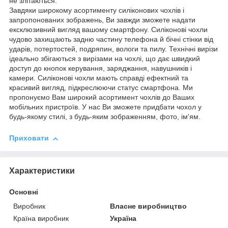
не злітаються.
Завдяки широкому асортименту силіконових чохлів і
запропонованих зображень, Ви завжди зможете надати
ексклюзивний вигляд вашому смартфону. Силіконові чохли
чудово захищають задню частину телефона й бічні стінки від
ударів, потертостей, подряпин, вологи та пилу. Технічні вирізи
ідеально збігаються з вирізами на чохлі, що дає швидкий
доступ до кнопок керування, заряджання, навушників і
камери. Силіконові чохли мають справді ефектний та
красивий вигляд, підкреслюючи статус смартфона. Ми
пропонуємо Вам широкий асортимент чохлів до Ваших
мобільних пристроїв. У нас Ви зможете придбати чохол у
будь-якому стилі, з будь-яким зображенням, фото, ім'ям.
Приховати
Характеристики
Основні
Виробник
Власне виробництво
Країна виробник
Україна