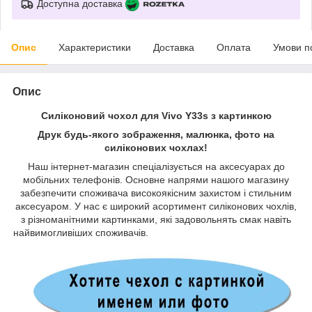
Доступна доставка
Опис
Характеристики
Доставка
Оплата
Умови п
Опис
Силіконовий чохол для Vivo Y33s з картинкою
Друк будь-якого зображення, малюнка, фото на
силіконових чохлах!
Наш інтернет-магазин спеціалізується на аксесуарах до
мобільних телефонів. Основне напрями нашого магазину
забезпечити споживача високоякісним захистом і стильним
аксесуаром. У нас є широкий асортимент силіконових чохлів,
з різноманітними картинками, які задовольнять смак навіть
найвимогливіших споживачів.