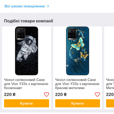
Всі умови повернення
Подібні товари компанії
Чохол силіконовий Case
Чохол силіконовий Case
Чохо
для Vivo Y33s з картинкою
для Vivo Y33s з картинкою
для 
Космонавт
Красиві метелики
Мете
220
220
220
₴
₴
Купити
Купити