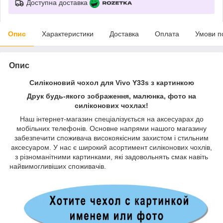
Доступна доставка
Опис
Характеристики
Доставка
Оплата
Умови п
Опис
Силіконовий чохол для Vivo Y33s з картинкою
Друк будь-якого зображення, малюнка, фото на
силіконових чохлах!
Наш інтернет-магазин спеціалізується на аксесуарах до
мобільних телефонів. Основне напрями нашого магазину
забезпечити споживача високоякісним захистом і стильним
аксесуаром. У нас є широкий асортимент силіконових чохлів,
з різноманітними картинками, які задовольнять смак навіть
найвимогливіших споживачів.