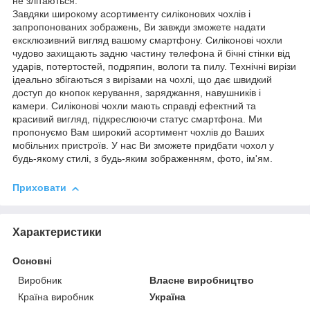
не злітаються.
Завдяки широкому асортименту силіконових чохлів і
запропонованих зображень, Ви завжди зможете надати
ексклюзивний вигляд вашому смартфону. Силіконові чохли
чудово захищають задню частину телефона й бічні стінки від
ударів, потертостей, подряпин, вологи та пилу. Технічні вирізи
ідеально збігаються з вирізами на чохлі, що дає швидкий
доступ до кнопок керування, заряджання, навушників і
камери. Силіконові чохли мають справді ефектний та
красивий вигляд, підкреслюючи статус смартфона. Ми
пропонуємо Вам широкий асортимент чохлів до Ваших
мобільних пристроїв. У нас Ви зможете придбати чохол у
будь-якому стилі, з будь-яким зображенням, фото, ім'ям.
Приховати
Характеристики
Основні
Виробник
Власне виробництво
Країна виробник
Україна