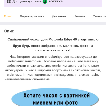
Доступна доставка
Опис
Характеристики
Доставка
Оплата
Умови п
Опис
Силіконовий чохол для Motorola Edge 40 з картинкою
Друк будь-якого зображення, малюнка, фото на
силіконових чохлах!
Наш інтернет-магазин спеціалізується на аксесуарах до
мобільних телефонів. Основне напрями нашого магазину
забезпечити споживача високоякісним захистом і стильним
аксесуаром. У нас є широкий асортимент силіконових чохлів,
з різноманітними картинками, які задовольнять смак навіть
найвимогливіших споживачів.