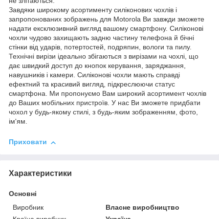
не злітаються.
Завдяки широкому асортименту силіконових чохлів і
запропонованих зображень для Motorola Ви завжди зможете
надати ексклюзивний вигляд вашому смартфону. Силіконові
чохли чудово захищають задню частину телефона й бічні
стінки від ударів, потертостей, подряпин, вологи та пилу.
Технічні вирізи ідеально збігаються з вирізами на чохлі, що
дає швидкий доступ до кнопок керування, заряджання,
навушників і камери. Силіконові чохли мають справді
ефектний та красивий вигляд, підкреслюючи статус
смартфона. Ми пропонуємо Вам широкий асортимент чохлів
до Ваших мобільних пристроїв. У нас Ви зможете придбати
чохол у будь-якому стилі, з будь-яким зображенням, фото,
ім'ям.
Приховати
Характеристики
Основні
Виробник
Власне виробництво