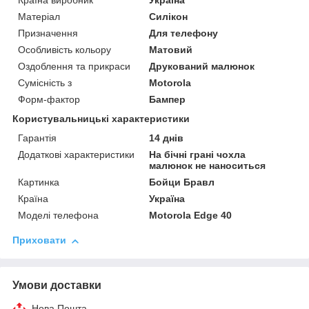
Країна виробник
Україна
Матеріал
Силікон
Призначення
Для телефону
Особливість кольору
Матовий
Оздоблення та прикраси
Друкований малюнок
Сумісність з
Motorola
Форм-фактор
Бампер
Користувальницькі характеристики
Гарантія
14 днів
Додаткові характеристики
На бічні грані чохла
малюнок не наноситься
Картинка
Бойци Бравл
Країна
Україна
Моделі телефона
Motorola Edge 40
Приховати
Умови доставки
Нова Пошта