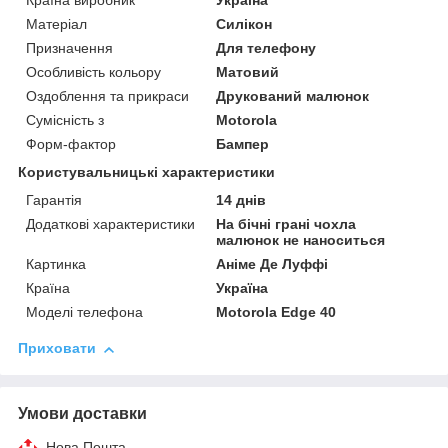
Країна виробник
Україна
Матеріал
Силікон
Призначення
Для телефону
Особливість кольору
Матовий
Оздоблення та прикраси
Друкований малюнок
Сумісність з
Motorola
Форм-фактор
Бампер
Користувальницькі характеристики
Гарантія
14 днів
Додаткові характеристики
На бічні грані чохла
малюнок не наноситься
Картинка
Аніме Де Луффі
Країна
Україна
Моделі телефона
Motorola Edge 40
Приховати
Умови доставки
Нова Пошта