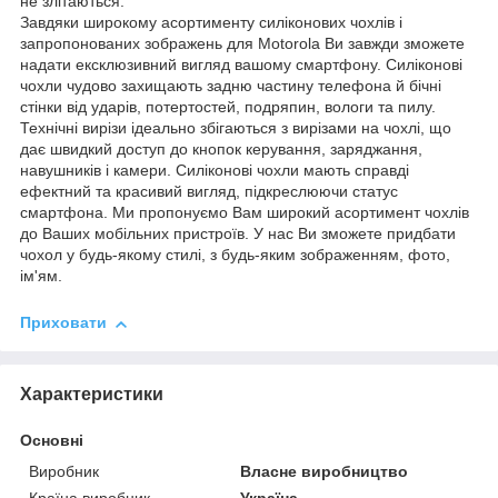
не злітаються.
Завдяки широкому асортименту силіконових чохлів і
запропонованих зображень для Motorola Ви завжди зможете
надати ексклюзивний вигляд вашому смартфону. Силіконові
чохли чудово захищають задню частину телефона й бічні
стінки від ударів, потертостей, подряпин, вологи та пилу.
Технічні вирізи ідеально збігаються з вирізами на чохлі, що
дає швидкий доступ до кнопок керування, заряджання,
навушників і камери. Силіконові чохли мають справді
ефектний та красивий вигляд, підкреслюючи статус
смартфона. Ми пропонуємо Вам широкий асортимент чохлів
до Ваших мобільних пристроїв. У нас Ви зможете придбати
чохол у будь-якому стилі, з будь-яким зображенням, фото,
ім'ям.
Приховати
Характеристики
Основні
Виробник
Власне виробництво