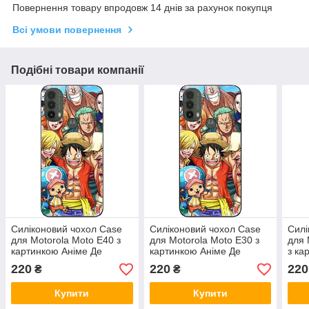
Повернення товару впродовж 14 днів за рахунок покупця
Всі умови повернення
Подібні товари компанії
Силіконовий чохол Case
Силіконовий чохол Case
Силі
для Motorola Moto E40 з
для Motorola Moto E30 з
для 
картинкою Аніме Де
картинкою Аніме Де
з ка
Луффі
Луффі
Луф
220
220
220
₴
₴
Купити
Купити