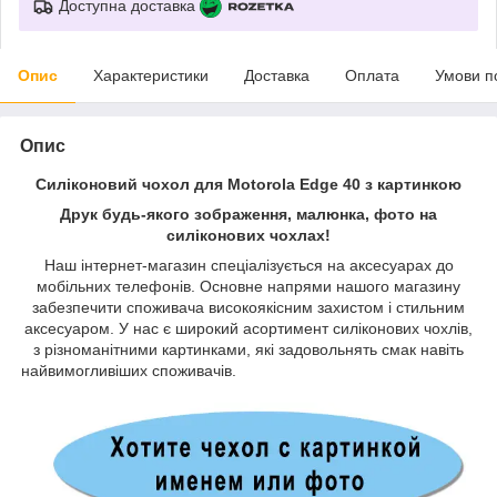
Доступна доставка
Опис
Характеристики
Доставка
Оплата
Умови п
Опис
Силіконовий чохол для Motorola Edge 40 з картинкою
Друк будь-якого зображення, малюнка, фото на
силіконових чохлах!
Наш інтернет-магазин спеціалізується на аксесуарах до
мобільних телефонів. Основне напрями нашого магазину
забезпечити споживача високоякісним захистом і стильним
аксесуаром. У нас є широкий асортимент силіконових чохлів,
з різноманітними картинками, які задовольнять смак навіть
найвимогливіших споживачів.