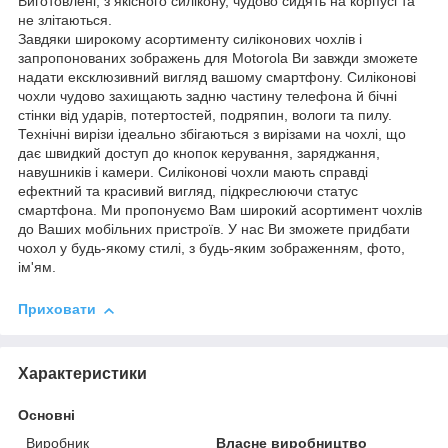
Виготовлені, з якісного силікону, чудово сидять на корпусі та
не злітаються.
Завдяки широкому асортименту силіконових чохлів і
запропонованих зображень для Motorola Ви завжди зможете
надати ексклюзивний вигляд вашому смартфону. Силіконові
чохли чудово захищають задню частину телефона й бічні
стінки від ударів, потертостей, подряпин, вологи та пилу.
Технічні вирізи ідеально збігаються з вирізами на чохлі, що
дає швидкий доступ до кнопок керування, заряджання,
навушників і камери. Силіконові чохли мають справді
ефектний та красивий вигляд, підкреслюючи статус
смартфона. Ми пропонуємо Вам широкий асортимент чохлів
до Ваших мобільних пристроїв. У нас Ви зможете придбати
чохол у будь-якому стилі, з будь-яким зображенням, фото,
ім'ям.
Приховати
Характеристики
Основні
Виробник
Власне виробництво