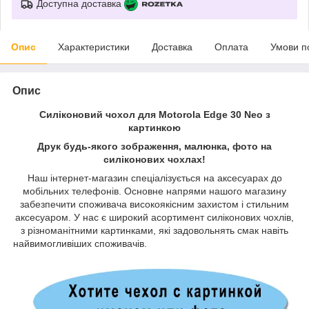
Доступна доставка
Опис
Характеристики
Доставка
Оплата
Умови п
Опис
Силіконовий чохол для Motorola Edge 30 Neo з
картинкою
Друк будь-якого зображення, малюнка, фото на
силіконових чохлах!
Наш інтернет-магазин спеціалізується на аксесуарах до
мобільних телефонів. Основне напрями нашого магазину
забезпечити споживача високоякісним захистом і стильним
аксесуаром. У нас є широкий асортимент силіконових чохлів,
з різноманітними картинками, які задовольнять смак навіть
найвимогливіших споживачів.