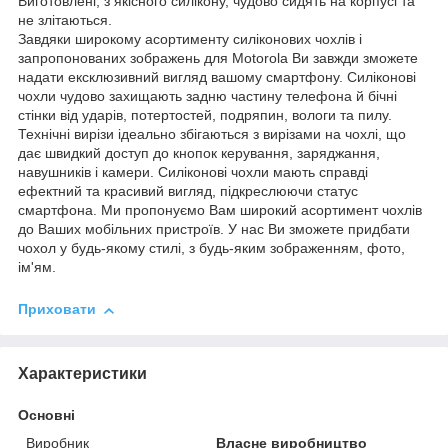
Виготовлені, з якісного силікону, чудово сидять на корпусі та
не злітаються.
Завдяки широкому асортименту силіконових чохлів і
запропонованих зображень для Motorola Ви завжди зможете
надати ексклюзивний вигляд вашому смартфону. Силіконові
чохли чудово захищають задню частину телефона й бічні
стінки від ударів, потертостей, подряпин, вологи та пилу.
Технічні вирізи ідеально збігаються з вирізами на чохлі, що
дає швидкий доступ до кнопок керування, заряджання,
навушників і камери. Силіконові чохли мають справді
ефектний та красивий вигляд, підкреслюючи статус
смартфона. Ми пропонуємо Вам широкий асортимент чохлів
до Ваших мобільних пристроїв. У нас Ви зможете придбати
чохол у будь-якому стилі, з будь-яким зображенням, фото,
ім'ям.
Приховати
Характеристики
Основні
Виробник
Власне виробництво