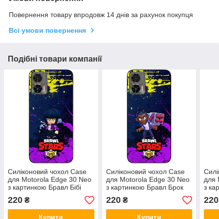
Повернення товару впродовж 14 днів за рахунок покупця
Всі умови повернення
Подібні товари компанії
Силіконовий чохол Case
Силіконовий чохол Case
Силі
для Motorola Edge 30 Neo
для Motorola Edge 30 Neo
для 
з картинкою Бравл Бібі
з картинкою Бравл Брок
з ка
220
220
220
₴
₴
Купити
Купити