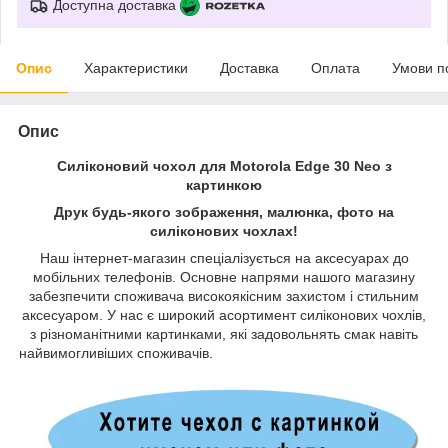
Доступна доставка
Опис
Характеристики
Доставка
Оплата
Умови п
Опис
Силіконовий чохол для Motorola Edge 30 Neo з
картинкою
Друк будь-якого зображення, малюнка, фото на
силіконових чохлах!
Наш інтернет-магазин спеціалізується на аксесуарах до
мобільних телефонів. Основне напрями нашого магазину
забезпечити споживача високоякісним захистом і стильним
аксесуаром. У нас є широкий асортимент силіконових чохлів,
з різноманітними картинками, які задовольнять смак навіть
найвимогливіших споживачів.