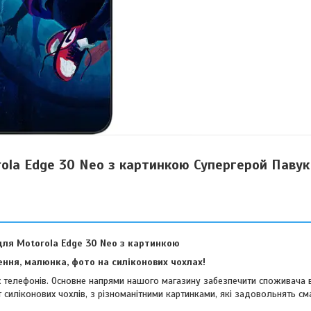
rola Edge 30 Neo з картинкою Супергерой Павук
для Motorola Edge 30 Neo з картинкою
ння, малюнка, фото на силіконових чохлах!
их телефонів. Основне напрями нашого магазину забезпечити споживача 
 силіконових чохлів, з різноманітними картинками, які задовольнять см
віших споживачів.