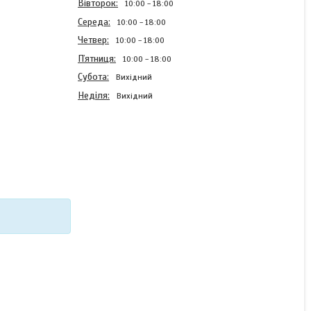
Вівторок
10:00
18:00
Середа
10:00
18:00
Четвер
10:00
18:00
Пʼятниця
10:00
18:00
Субота
Вихідний
Неділя
Вихідний
Силіконовий чохол Case
для Motorola Edge 30
Neo з картинкою
Супергерой Павук
В наявності
220 ₴
КУПИТИ