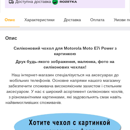
Доступна доставка
Опис
Характеристики
Доставка
Оплата
Умови п
Опис
Силіконовий чохол для Motorola Moto E7i Power з
картинкою
Друк будь-якого зображення, малюнка, фото на
силіконових чохлах!
Наш інтернет-магазин спеціалізується на аксесуарах до
мобільних телефонів. Основне напрями нашого магазину
забезпечити споживача високоякісним захистом і стильним
аксесуаром. У нас є широкий асортимент силіконових чохлів,
з різноманітними картинками, які задовольнять смак навіть
найвимогливіших споживачів.