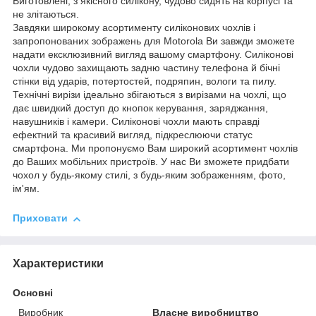
Виготовлені, з якісного силікону, чудово сидять на корпусі та
не злітаються.
Завдяки широкому асортименту силіконових чохлів і
запропонованих зображень для Motorola Ви завжди зможете
надати ексклюзивний вигляд вашому смартфону. Силіконові
чохли чудово захищають задню частину телефона й бічні
стінки від ударів, потертостей, подряпин, вологи та пилу.
Технічні вирізи ідеально збігаються з вирізами на чохлі, що
дає швидкий доступ до кнопок керування, заряджання,
навушників і камери. Силіконові чохли мають справді
ефектний та красивий вигляд, підкреслюючи статус
смартфона. Ми пропонуємо Вам широкий асортимент чохлів
до Ваших мобільних пристроїв. У нас Ви зможете придбати
чохол у будь-якому стилі, з будь-яким зображенням, фото,
ім'ям.
Приховати
Характеристики
Основні
Виробник
Власне виробництво