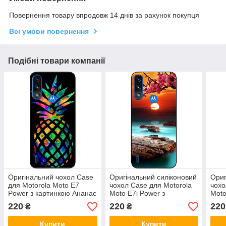
Повернення товару впродовж 14 днів за рахунок покупця
Всі умови повернення
Подібні товари компанії
Оригінальний чохол Case
Оригінальний силіконовий
Ориг
для Motorola Moto E7
чохол Case для Motorola
чохо
Power з картинкою Ананас
Moto E7i Power з
Moto
картинкою Красивий захід
кар
220
220
220
₴
₴
Купити
Купити