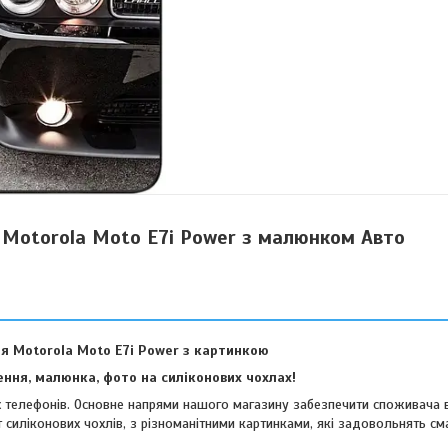
 Motorola Moto E7i Power з малюнком Авто
я Motorola Moto E7i Power з картинкою
ння, малюнка, фото на силіконових чохлах!
их телефонів. Основне напрями нашого магазину забезпечити споживача 
 силіконових чохлів, з різноманітними картинками, які задовольнять см
віших споживачів.