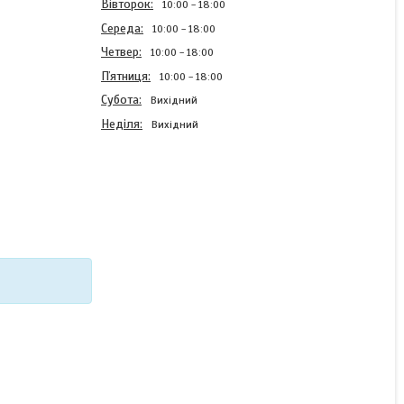
Вівторок
10:00
18:00
Середа
10:00
18:00
Четвер
10:00
18:00
Пʼятниця
10:00
18:00
Субота
Вихідний
Неділя
Вихідний
Бампер силіконовий Case
для Motorola Moto E7i
Power з малюнком Авто
В наявності
220 ₴
КУПИТИ