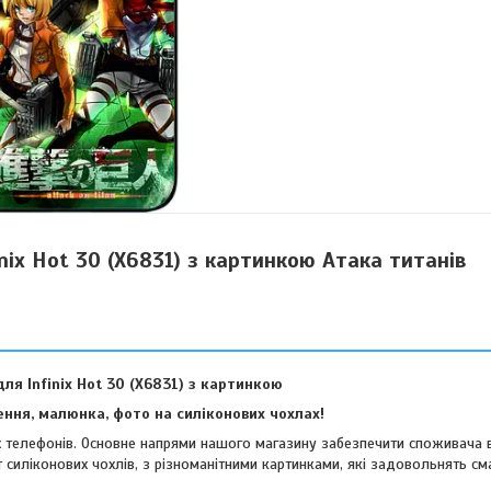
nix Hot 30 (X6831) з картинкою Атака титанів
ля Infinix Hot 30 (X6831) з картинкою
ння, малюнка, фото на силіконових чохлах!
их телефонів. Основне напрями нашого магазину забезпечити споживача 
 силіконових чохлів, з різноманітними картинками, які задовольнять см
віших споживачів.