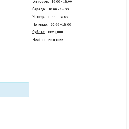
Вівторок
10:00
18:00
Середа
10:00
18:00
Четвер
10:00
18:00
Пʼятниця
10:00
18:00
Субота
Вихідний
Неділя
Вихідний
Силіконовий чохол Case
для Infinix Hot 30 (X6831)
з картинкою Атака титанів
В наявності
220 ₴
КУПИТИ