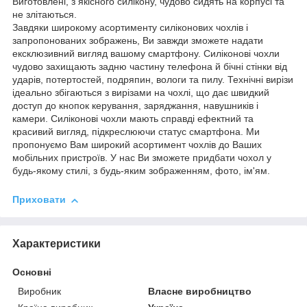
Виготовлені, з якісного силікону, чудово сидять на корпусі та
не злітаються.
Завдяки широкому асортименту силіконових чохлів і
запропонованих зображень, Ви завжди зможете надати
ексклюзивний вигляд вашому смартфону. Силіконові чохли
чудово захищають задню частину телефона й бічні стінки від
ударів, потертостей, подряпин, вологи та пилу. Технічні вирізи
ідеально збігаються з вирізами на чохлі, що дає швидкий
доступ до кнопок керування, заряджання, навушників і
камери. Силіконові чохли мають справді ефектний та
красивий вигляд, підкреслюючи статус смартфона. Ми
пропонуємо Вам широкий асортимент чохлів до Ваших
мобільних пристроїв. У нас Ви зможете придбати чохол у
будь-якому стилі, з будь-яким зображенням, фото, ім'ям.
Приховати
Характеристики
Основні
Виробник
Власне виробництво