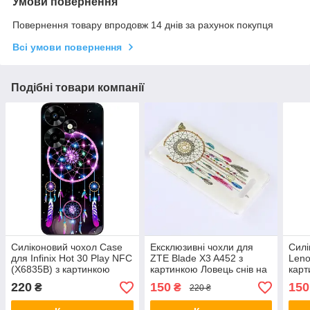
Умови повернення
Повернення товару впродовж 14 днів за рахунок покупця
Всі умови повернення
Подібні товари компанії
Силіконовий чохол Case
Ексклюзивні чохли для
Силі
для Infinix Hot 30 Play NFC
ZTE Blade X3 A452 з
Leno
(X6835B) з картинкою
картинкою Ловець снів на
карт
Ловець снів на чорному
білому тлі
чорн
220
150
150
₴
₴
220 ₴
тлі