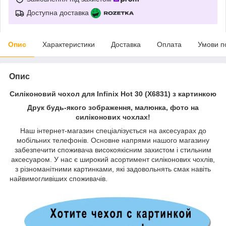
Доступна доставка
Опис
Характеристики
Доставка
Оплата
Умови п
Опис
Силіконовий чохол для Infinix Hot 30 (X6831) з картинкою
Друк будь-якого зображення, малюнка, фото на
силіконових чохлах!
Наш інтернет-магазин спеціалізується на аксесуарах до
мобільних телефонів. Основне напрями нашого магазину
забезпечити споживача високоякісним захистом і стильним
аксесуаром. У нас є широкий асортимент силіконових чохлів,
з різноманітними картинками, які задовольнять смак навіть
найвимогливіших споживачів.