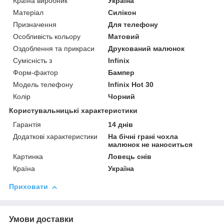
Країна виробник
Україна
Матеріал
Силікон
Призначення
Для телефону
Особливість кольору
Матовий
Оздоблення та прикраси
Друкований малюнок
Сумісність з
Infinix
Форм-фактор
Бампер
Модель телефону
Infinix Hot 30
Колір
Чорний
Користувальницькі характеристики
Гарантія
14 днів
Додаткові характеристики
На бічні грані чохла
малюнок не наноситься
Картинка
Ловець снів
Країна
Україна
Приховати
Умови доставки