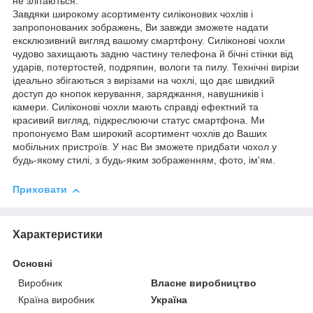
не злітаються.
Завдяки широкому асортименту силіконових чохлів і
запропонованих зображень, Ви завжди зможете надати
ексклюзивний вигляд вашому смартфону. Силіконові чохли
чудово захищають задню частину телефона й бічні стінки від
ударів, потертостей, подряпин, вологи та пилу. Технічні вирізи
ідеально збігаються з вирізами на чохлі, що дає швидкий
доступ до кнопок керування, заряджання, навушників і
камери. Силіконові чохли мають справді ефектний та
красивий вигляд, підкреслюючи статус смартфона. Ми
пропонуємо Вам широкий асортимент чохлів до Ваших
мобільних пристроїв. У нас Ви зможете придбати чохол у
будь-якому стилі, з будь-яким зображенням, фото, ім'ям.
Приховати
Характеристики
Основні
Виробник
Власне виробництво
Країна виробник
Україна