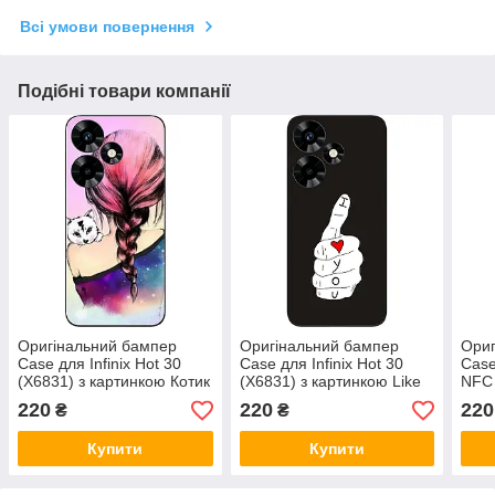
Всі умови повернення
Подібні товари компанії
Оригінальний бампер
Оригінальний бампер
Ориг
Case для Infinix Hot 30
Case для Infinix Hot 30
Case
(X6831) з картинкою Котик
(X6831) з картинкою Like
NFC 
на плечі
Різн
220
220
220
₴
₴
Купити
Купити