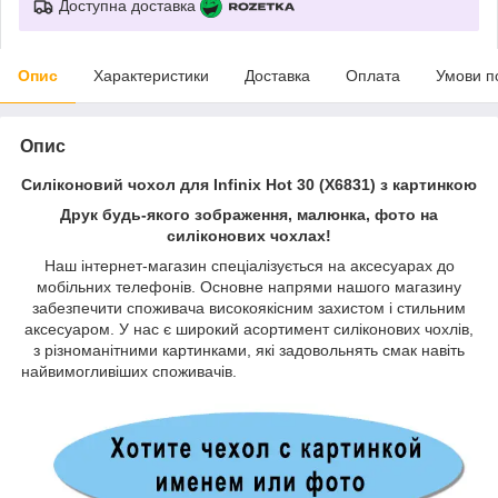
Доступна доставка
Опис
Характеристики
Доставка
Оплата
Умови п
Опис
Силіконовий чохол для Infinix Hot 30 (X6831) з картинкою
Друк будь-якого зображення, малюнка, фото на
силіконових чохлах!
Наш інтернет-магазин спеціалізується на аксесуарах до
мобільних телефонів. Основне напрями нашого магазину
забезпечити споживача високоякісним захистом і стильним
аксесуаром. У нас є широкий асортимент силіконових чохлів,
з різноманітними картинками, які задовольнять смак навіть
найвимогливіших споживачів.