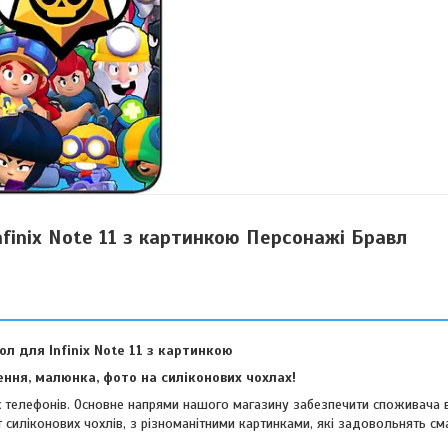
nfinix Note 11 з картинкою Персонажі Бравл
ол для Infinix Note 11 з картинкою
ння, малюнка, фото на силіконових чохлах!
их телефонів. Основне напрями нашого магазину забезпечити споживача 
 силіконових чохлів, з різноманітними картинками, які задовольнять см
віших споживачів.