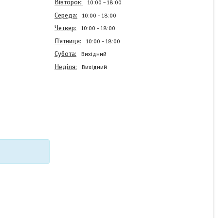
Вівторок
10:00
18:00
Середа
10:00
18:00
Четвер
10:00
18:00
Пʼятниця
10:00
18:00
Субота
Вихідний
Неділя
Вихідний
Силіконовий чохол Case
для Infinix Note 11 з
картинкою Персонажі
Бравл
В наявності
220 ₴
КУПИТИ